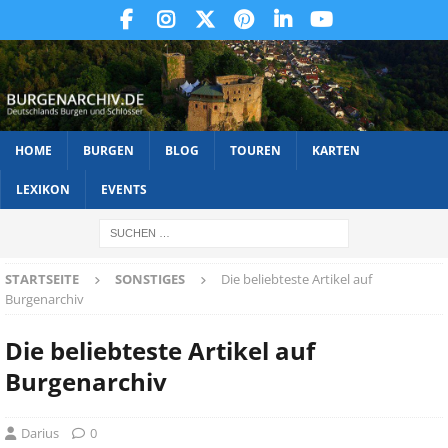
HOME
BURGEN
BLOG
TOUREN
KARTEN
LEXIKON
EVENTS
STARTSEITE
SONSTIGES
Die beliebteste Artikel auf
Burgenarchiv
Die beliebteste Artikel auf
Burgenarchiv
Darius
0