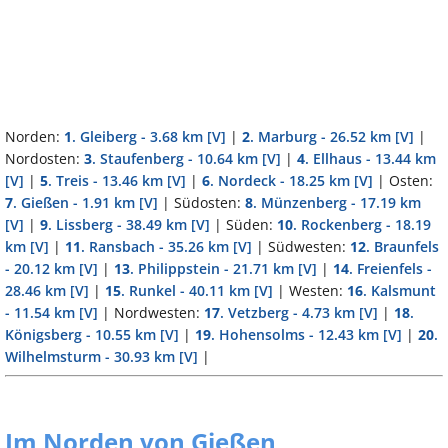
Norden:
1
. Gleiberg - 3.68 km
[V]
|
2
. Marburg - 26.52 km
[V]
|
Nordosten:
3
. Staufenberg - 10.64 km
[V]
|
4
. Ellhaus - 13.44 km
[V]
|
5
. Treis - 13.46 km
[V]
|
6
. Nordeck - 18.25 km
[V]
| Osten:
7
. Gießen - 1.91 km
[V]
| Südosten:
8
. Münzenberg - 17.19 km
[V]
|
9
. Lissberg - 38.49 km
[V]
| Süden:
10
. Rockenberg - 18.19
km
[V]
|
11
. Ransbach - 35.26 km
[V]
| Südwesten:
12
. Braunfels
- 20.12 km
[V]
|
13
. Philippstein - 21.71 km
[V]
|
14
. Freienfels -
28.46 km
[V]
|
15
. Runkel - 40.11 km
[V]
| Westen:
16
. Kalsmunt
- 11.54 km
[V]
| Nordwesten:
17
. Vetzberg - 4.73 km
[V]
|
18
.
Königsberg - 10.55 km
[V]
|
19
. Hohensolms - 12.43 km
[V]
|
20
.
Wilhelmsturm - 30.93 km
[V]
|
Im Norden von Gießen