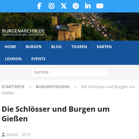
HOME
BURGEN
BLOG
TOUREN
KARTEN
LEXIKON
EVENTS
STARTSEITE
BURGENTOUREN
Die Schlösser und Burgen um
Gießen
Die Schlösser und Burgen um
Gießen
Darius
0