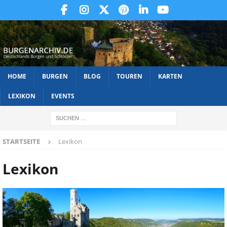
HOME
BURGEN
BLOG
TOUREN
KARTEN
LEXIKON
EVENTS
STARTSEITE
Lexikon
Lexikon