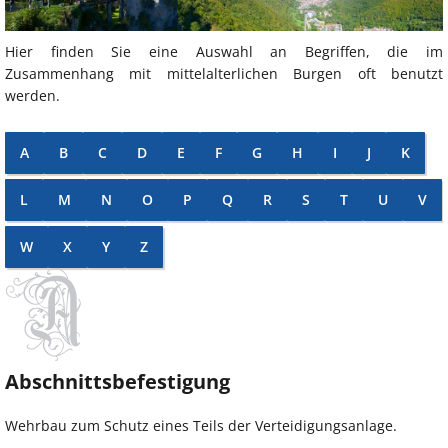
Hier finden Sie eine Auswahl an Begriffen, die im
Zusammenhang mit mittelalterlichen Burgen oft benutzt
werden.
A
B
C
D
E
F
G
H
I
J
K
L
M
N
O
P
Q
R
S
T
U
V
W
X
Y
Z
Abschnittsbefestigung
Wehrbau zum Schutz eines Teils der Verteidigungsanlage.