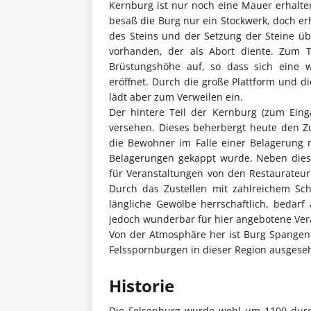
Kernburg ist nur noch eine Mauer erhalten
besaß die Burg nur ein Stockwerk, doch erh
des Steins und der Setzung der Steine üb
vorhanden, der als Abort diente. Zum 
Brüstungshöhe auf, so dass sich eine 
eröffnet. Durch die große Plattform und d
lädt aber zum Verweilen ein.
Der hintere Teil der Kernburg (zum Ein
versehen. Dieses beherbergt heute den Z
die Bewohner im Falle einer Belagerung 
Belagerungen gekappt wurde. Neben diese
für Veranstaltungen von den Restaurateu
Durch das Zustellen mit zahlreichem S
längliche Gewölbe herrschaftlich, bedarf
jedoch wunderbar für hier angebotene Ver
Von der Atmosphäre her ist Burg Spangen
Felsspornburgen in dieser Region ausges
Historie
Die Felsenburg wurde wohl um 1100 durch