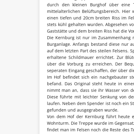
durch den kleinen Burghof über eine 
mittelalterlichen Belüftungsbereich. Hie
einen tiefen und 20cm breiten Riss im Fe
stets kühl gehalten wurden. Abgesehen v
Gaststätte und dem breiten Riss hat die V
Die Kernburg ist nur im Zusammenhang mit
Burganlage. Anfangs bestand diese nur a
auf dem letzten Part des steilen Felsens. 
erhaltene Schildmauer errichtet. Zur Bl
über die Vorburg zu erreichen. Der Beq
seperaten Eingang geschaffen, der über di
Im Hof befindet sich ein nachgebauter st
befand. Das Original steht heute in ei
nimmt man an, dass sie ihr Wasser von de
Diese führte mit leichter Senkung von d
laufen. Neben dem Spender ist noch ein St
gefunden und ausgegraben wurde.
Von dem Hof der Kernburg führt heute ein
Wohnturm. Die Treppe wurde im Gegensatz 
findet man im Felsen noch die Reste des 