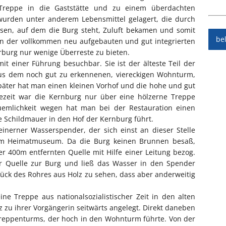
Treppe in die Gaststätte und zu einem überdachten
r wurden unter anderem Lebensmittel gelagert, die durch
lsen, auf dem die Burg steht, Zuluft bekamen und somit
be
on der vollkommen neu aufgebauten und gut integrierten
orburg nur wenige Überreste zu bieten.
 einer Führung besuchbar. Sie ist der älteste Teil der
us dem noch gut zu erkennenen, viereckigen Wohnturm,
Später hat man einen kleinen Vorhof und die hohe und gut
ütezeit war die Kernburg nur über eine hölzerne Treppe
uemlichkeit wegen hat man bei der Restauration einen
e Schildmauer in den Hof der Kernburg führt.
einerner Wasserspender, der sich einst an dieser Stelle
nem Heimatmuseum. Da die Burg keinen Brunnen besaß,
r 400m entfernten Quelle mit Hilfe einer Leitung bezog.
er Quelle zur Burg und ließ das Wasser in den Spender
ück des Rohres aus Holz zu sehen, dass aber anderweitig
e Treppe aus nationalsozialistischer Zeit in den alten
zu ihrer Vorgängerin seitwärts angelegt. Direkt daneben
Treppenturms, der hoch in den Wohnturm führte. Von der