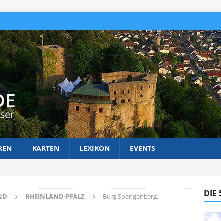
REN
KARTEN
LEXIKON
EVENTS
DIE
ND
RHEINLAND-PFALZ
Burg Spangenberg,