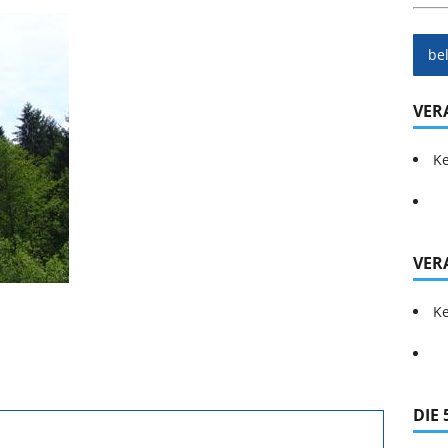
be
VER
Ke
VER
Ke
DIE