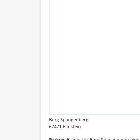
Burg Spangenberg
67471 Elmstein
Parken:
Es gibt für Burg Spangenberg einen