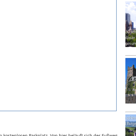
 kostenlosen Parkplatz. Von hier beläuft sich der Fußweg