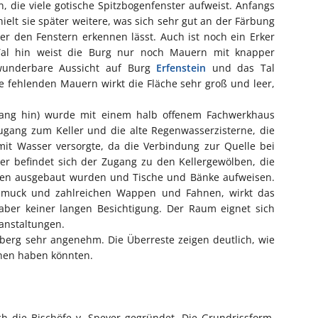
, die viele gotische Spitzbogenfenster aufweist. Anfangs
ielt sie später weitere, was sich sehr gut an der Färbung
er den Fenstern erkennen lässt. Auch ist noch ein Erker
Tal hin weist die Burg nur noch Mauern mit knapper
wunderbare Aussicht auf Burg
Erfenstein
und das Tal
ie fehlenden Mauern wirkt die Fläche sehr groß und leer,
gang hin) wurde mit einem halb offenem Fachwerkhaus
ugang zum Keller und die alte Regenwasserzisterne, die
mit Wasser versorgte, da die Verbindung zur Quelle bei
r befindet sich der Zugang zu den Kellergewölben, die
ren ausgebaut wurden und Tische und Bänke aufweisen.
chmuck und zahlreichen Wappen und Fahnen, wirkt das
 aber keiner langen Besichtigung. Der Raum eignet sich
anstaltungen.
berg sehr angenehm. Die Überreste zeigen deutlich, wie
ehen haben könnten.
 die Bischöfe v. Speyer gegründet. Die Grundrissform,