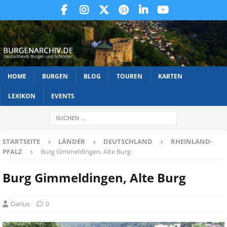
HOME
BURGEN
BLOG
TOUREN
KARTEN
LEXIKON
EVENTS
STARTSEITE
LÄNDER
DEUTSCHLAND
RHEINLAND-
PFALZ
Burg Gimmeldingen, Alte Burg
Burg Gimmeldingen, Alte Burg
Darius
0