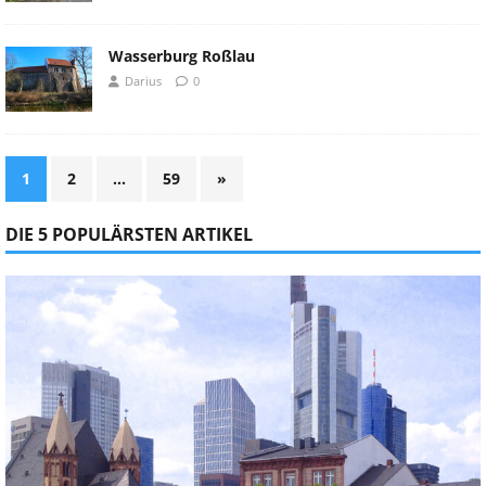
Wasserburg Roßlau
Darius
0
1
2
…
59
»
DIE 5 POPULÄRSTEN ARTIKEL