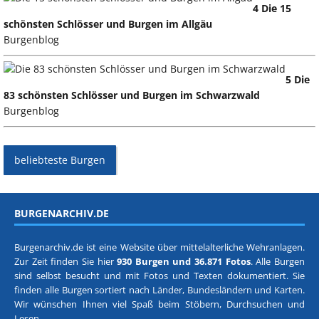
4 Die 15
schönsten Schlösser und Burgen im Allgäu
Burgenblog
5 Die
83 schönsten Schlösser und Burgen im Schwarzwald
Burgenblog
beliebteste Burgen
BURGENARCHIV.DE
Burgenarchiv.de ist eine Website über mittelalterliche Wehranlagen.
Zur Zeit finden Sie hier
930 Burgen und 36.871 Fotos
. Alle Burgen
sind selbst besucht und mit Fotos und Texten dokumentiert. Sie
finden alle Burgen sortiert nach
Länder, Bundesländern
und
Karten
.
Wir wünschen Ihnen viel Spaß beim Stöbern, Durchsuchen und
Lesen.