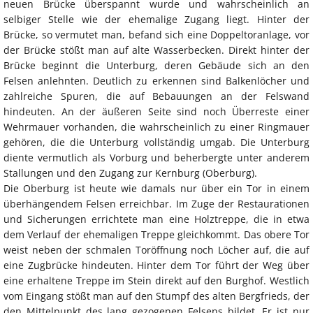
neuen Brücke überspannt wurde und wahrscheinlich an
selbiger Stelle wie der ehemalige Zugang liegt. Hinter der
Brücke, so vermutet man, befand sich eine Doppeltoranlage, vor
der Brücke stößt man auf alte Wasserbecken. Direkt hinter der
Brücke beginnt die Unterburg, deren Gebäude sich an den
Felsen anlehnten. Deutlich zu erkennen sind Balkenlöcher und
zahlreiche Spuren, die auf Bebauungen an der Felswand
hindeuten. An der äußeren Seite sind noch Überreste einer
Wehrmauer vorhanden, die wahrscheinlich zu einer Ringmauer
gehören, die die Unterburg vollständig umgab. Die Unterburg
diente vermutlich als Vorburg und beherbergte unter anderem
Stallungen und den Zugang zur Kernburg (Oberburg).
Die Oberburg ist heute wie damals nur über ein Tor in einem
überhängendem Felsen erreichbar. Im Zuge der Restaurationen
und Sicherungen errichtete man eine Holztreppe, die in etwa
dem Verlauf der ehemaligen Treppe gleichkommt. Das obere Tor
weist neben der schmalen Toröffnung noch Löcher auf, die auf
eine Zugbrücke hindeuten. Hinter dem Tor führt der Weg über
eine erhaltene Treppe im Stein direkt auf den Burghof. Westlich
vom Eingang stößt man auf den Stumpf des alten Bergfrieds, der
den Mittelpunkt des lang gezogenen Felsens bildet. Er ist nur