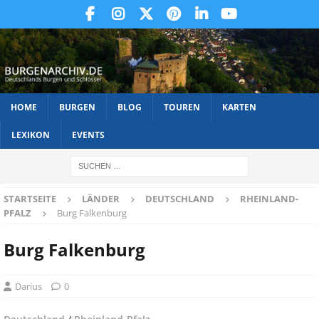
HOME
BURGEN
BLOG
TOUREN
KARTEN
LEXIKON
EVENTS
STARTSEITE
LÄNDER
DEUTSCHLAND
RHEINLAND-
PFALZ
Burg Falkenburg
Burg Falkenburg
Darius
0