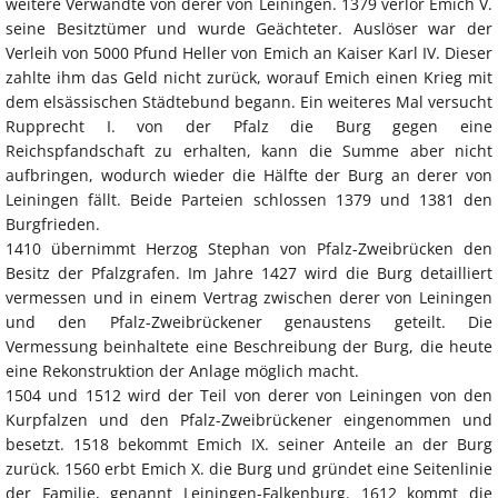
weitere Verwandte von derer von Leiningen. 1379 verlor Emich V.
seine Besitztümer und wurde Geächteter. Auslöser war der
Verleih von 5000 Pfund Heller von Emich an Kaiser Karl IV. Dieser
zahlte ihm das Geld nicht zurück, worauf Emich einen Krieg mit
dem elsässischen Städtebund begann. Ein weiteres Mal versucht
Rupprecht I. von der Pfalz die Burg gegen eine
Reichspfandschaft zu erhalten, kann die Summe aber nicht
aufbringen, wodurch wieder die Hälfte der Burg an derer von
Leiningen fällt. Beide Parteien schlossen 1379 und 1381 den
Burgfrieden.
1410 übernimmt Herzog Stephan von Pfalz-Zweibrücken den
Besitz der Pfalzgrafen. Im Jahre 1427 wird die Burg detailliert
vermessen und in einem Vertrag zwischen derer von Leiningen
und den Pfalz-Zweibrückener genaustens geteilt. Die
Vermessung beinhaltete eine Beschreibung der Burg, die heute
eine Rekonstruktion der Anlage möglich macht.
1504 und 1512 wird der Teil von derer von Leiningen von den
Kurpfalzen und den Pfalz-Zweibrückener eingenommen und
besetzt. 1518 bekommt Emich IX. seiner Anteile an der Burg
zurück. 1560 erbt Emich X. die Burg und gründet eine Seitenlinie
der Familie, genannt Leiningen-Falkenburg. 1612 kommt die