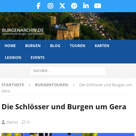
HOME
BURGEN
BLOG
TOUREN
KARTEN
LEXIKON
EVENTS
STARTSEITE
BURGENTOUREN
Die Schlösser und Burgen um
Gera
Die Schlösser und Burgen um Gera
Darius
0