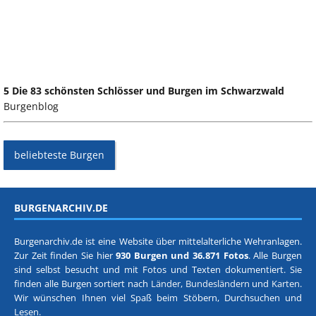
5 Die 83 schönsten Schlösser und Burgen im Schwarzwald
Burgenblog
beliebteste Burgen
BURGENARCHIV.DE
Burgenarchiv.de ist eine Website über mittelalterliche Wehranlagen.
Zur Zeit finden Sie hier
930 Burgen und 36.871 Fotos
. Alle Burgen
sind selbst besucht und mit Fotos und Texten dokumentiert. Sie
finden alle Burgen sortiert nach
Länder, Bundesländern
und
Karten
.
Wir wünschen Ihnen viel Spaß beim Stöbern, Durchsuchen und
Lesen.