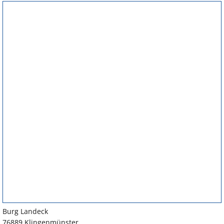
Burg Landeck
76889 Klingenmünster