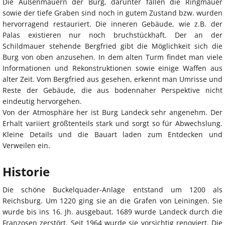
Die Außenmauern der Burg, darunter fallen die Ringmauer
sowie der tiefe Graben sind noch in gutem Zustand bzw. wurden
hervorragend restauriert. Die inneren Gebäude, wie z.B. der
Palas existieren nur noch bruchstückhaft. Der an der
Schildmauer stehende Bergfried gibt die Möglichkeit sich die
Burg von oben anzusehen. In dem alten Turm findet man viele
Informationen und Rekonstruktionen sowie einige Waffen aus
alter Zeit. Vom Bergfried aus gesehen, erkennt man Umrisse und
Reste der Gebäude, die aus bodennaher Perspektive nicht
eindeutig hervorgehen.
Von der Atmosphäre her ist Burg Landeck sehr angenehm. Der
Erhalt variiert größtenteils stark und sorgt so für Abwechslung.
Kleine Details und die Bauart laden zum Entdecken und
Verweilen ein.
Historie
Die schöne Buckelquader-Anlage entstand um 1200 als
Reichsburg. Um 1220 ging sie an die Grafen von Leiningen. Sie
wurde bis ins 16. Jh. ausgebaut. 1689 wurde Landeck durch die
Franzosen zerstört. Seit 1964 wurde sie vorsichtig renoviert. Die