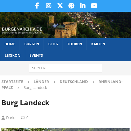
HOME
BURGEN
BLOG
TOUREN
KARTEN
LEXIKON
EVENTS
STARTSEITE
LÄNDER
DEUTSCHLAND
RHEINLAND-
PFALZ
Burg Landeck
Burg Landeck
Darius
0