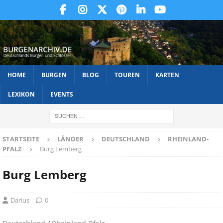
HOME
BURGEN
BLOG
TOUREN
KARTEN
LEXIKON
EVENTS
STARTSEITE
LÄNDER
DEUTSCHLAND
RHEINLAND-
PFALZ
Burg Lemberg
Burg Lemberg
Darius
0