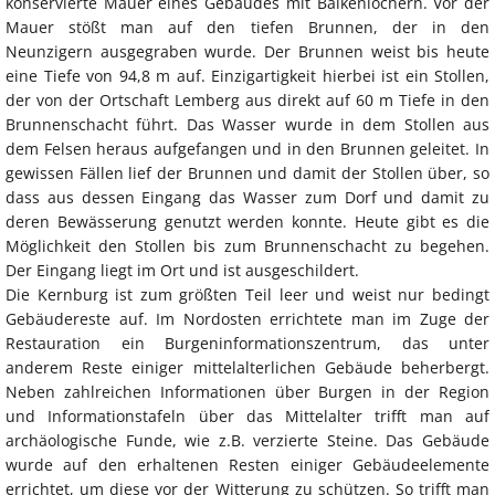
konservierte Mauer eines Gebäudes mit Balkenlöchern. Vor der
Mauer stößt man auf den tiefen Brunnen, der in den
Neunzigern ausgegraben wurde. Der Brunnen weist bis heute
eine Tiefe von 94,8 m auf. Einzigartigkeit hierbei ist ein Stollen,
der von der Ortschaft Lemberg aus direkt auf 60 m Tiefe in den
Brunnenschacht führt. Das Wasser wurde in dem Stollen aus
dem Felsen heraus aufgefangen und in den Brunnen geleitet. In
gewissen Fällen lief der Brunnen und damit der Stollen über, so
dass aus dessen Eingang das Wasser zum Dorf und damit zu
deren Bewässerung genutzt werden konnte. Heute gibt es die
Möglichkeit den Stollen bis zum Brunnenschacht zu begehen.
Der Eingang liegt im Ort und ist ausgeschildert.
Die Kernburg ist zum größten Teil leer und weist nur bedingt
Gebäudereste auf. Im Nordosten errichtete man im Zuge der
Restauration ein Burgeninformationszentrum, das unter
anderem Reste einiger mittelalterlichen Gebäude beherbergt.
Neben zahlreichen Informationen über Burgen in der Region
und Informationstafeln über das Mittelalter trifft man auf
archäologische Funde, wie z.B. verzierte Steine. Das Gebäude
wurde auf den erhaltenen Resten einiger Gebäudeelemente
errichtet, um diese vor der Witterung zu schützen. So trifft man