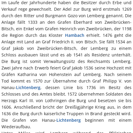
Im Laufe der Jahrhunderte haben die Besitzer durch Erbe und
Verkauf rege gewechselt. Der Adel zur Burg wird erstmals 1269
durch den Ritter und Burgmann Gozo von Lemberg genannt. Die
Anlage fällt 1333 an den Grafen Eberhard von Zweibrücken-
Bitsch, ein Enkel vom Grafen Heinrich von Zweibrücken, der 1198
die Region durch das Kloster
Hambach
erhielt. 1476 geht die
Anlage mit Land an Graf Friedrich II. von Bitsch. Sie fällt 1534 an
Graf Jakob von Zweibrücken-Bitsch, der Lemberg zu einem
Schloss ausbauen lässt und es ab 1541 als Residenz unterhält.
Die Burg ist somit Verwaltungssitz des Reichsamts Lemberg.
Zwei Jahre nach Erwerb feiert Graf Jakob 1536 seine Hochzeit mit
Gräfen Katharina von Hohenstein auf Lemberg. Nach seinem
Tod kommt es 1570 zur Übernahme durch Graf Philipp V. von
Hanau-
Lichtenberg
, dessen Linie bis 1736 im Besitz des
Schlosses und des Amtes bleibt. 1572 übernehmen Soldaten des
Herzogs Karl III. von Lothringen die Burg und besetzen sie bis
1606. Anschließend bricht der Dreißigjährige Krieg aus, in dem
1636 die Burg durch kaiserliche Truppen in Brand gesteckt wird.
Die Grafen von Hanau-
Lichtenberg
beginnen mit einem
Wiederaufbau.