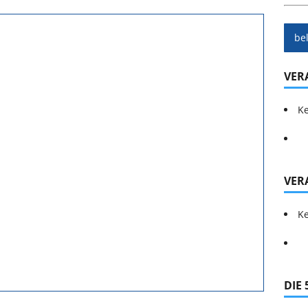
be
VER
Ke
VER
Ke
DIE