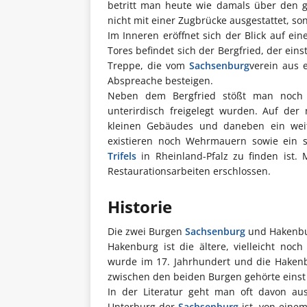
betritt man heute wie damals über den g
nicht mit einer Zugbrücke ausgestattet, s
Im Inneren eröffnet sich der Blick auf e
Tores befindet sich der Bergfried, der eins
Treppe, die vom
Sachsenburg
verein aus 
Abspreache besteigen.
Neben dem Bergfried stößt man noch a
unterirdisch freigelegt wurden. Auf der
kleinen Gebäudes und daneben ein weite
existieren noch Wehrmauern sowie ein s
Trifels
in Rheinland-Pfalz zu finden ist. 
Restaurationsarbeiten erschlossen.
Historie
Die zwei Burgen
Sachsenburg
und Hakenbur
Hakenburg ist die ältere, vielleicht no
wurde im 17. Jahrhundert und die Hakenb
zwischen den beiden Burgen gehörte einst
In der Literatur geht man oft davon a
Unterburg der
Sachsenburg
ist, von eine