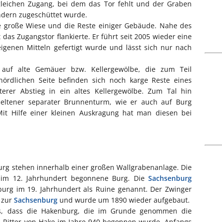
leichen Zugang, bei dem das Tor fehlt und der Graben
ondern zugeschüttet wurde.
ine große Wiese und die Reste einiger Gebäude. Nahe des
t das Zugangstor flankierte. Er führt seit 2005 wieder eine
eigenen Mitteln gefertigt wurde und lässt sich nur nach
uf alte Gemäuer bzw. Kellergewölbe, die zum Teil
 nördlichen Seite befinden sich noch karge Reste eines
rer Abstieg in ein altes Kellergewölbe. Zum Tal hin
eltener separater Brunnenturm, wie er auch auf Burg
Mit Hilfe einer kleinen Auskragung hat man diesen bei
g stehen innerhalb einer großen Wallgrabenanlage. Die
ch im 12. Jahrhundert begonnene Burg. Die
Sachsenburg
urg im 19. Jahrhundert als Ruine genannt. Der Zwinger
 zur
Sachsenburg
und wurde um 1890 wieder aufgebaut.
us, dass die Hakenburg, die im Grunde genommen die
m Ritter von Hake im Jahre 940 begonnen wurde. Anfangs