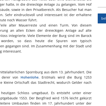
er hatte, in die dreieckige Anlage zu gelangen. Vom Hof
äude, sowie in den Privatbereich. Als Besucher hat man
n. Sehr eindrucksvoll und interessant ist der erhaltene
be
eute noch Wasser führt.
Teile alter Mauerreste und einen Turm. Von diesem
rung an allen Ecken der dreieckigen Anlage auf alte
ss integrierte. Viele Elemente der Burg sind im Barock
 worden, so dass heute die Spuren von typisch
rloren gegangen sind. Im Zusammenhang mit der Stadt und
 interessant.
mittelalterlichen Spornburg aus dem 13. Jahrhundert. Die
n derer von
Hohenlohe
. Erstmals wird die Burg 1253
 kleine Ortschaft das Stadtrecht, wodurch Gelder nach
heutigen Schloss umgebaut. Es entsteht unter einer
ptgebäude 1553. Der Bergfried wird 1576 leicht gekürzt
Weitere Umbauten finden im 17. Jahrhundert unter der