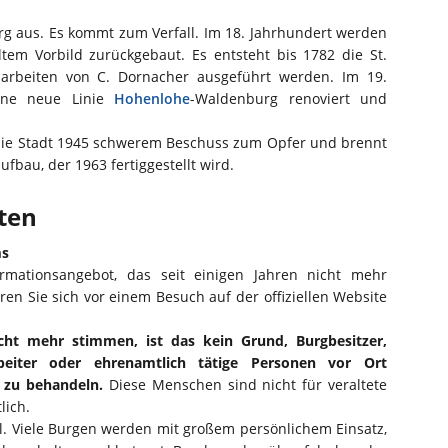
g aus. Es kommt zum Verfall. Im 18. Jahrhundert werden
tem Vorbild zurückgebaut. Es entsteht bis 1782 die St.
narbeiten von C. Dornacher ausgeführt werden. Im 19.
eine neue Linie
Hohenlohe
-Waldenburg renoviert und
 die Stadt 1945 schwerem Beschuss zum Opfer und brennt
bau, der 1963 fertiggestellt wird.
iten
ms
ormationsangebot, das seit einigen Jahren nicht mehr
eren Sie sich vor einem Besuch auf der offiziellen Website
cht mehr stimmen, ist das kein Grund, Burgbesitzer,
rbeiter oder ehrenamtlich tätige Personen vor Ort
l zu behandeln.
Diese Menschen sind nicht für veraltete
lich.
ll. Viele Burgen werden mit großem persönlichem Einsatz,