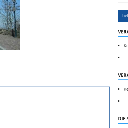
be
VER
Ke
VER
Ke
DIE