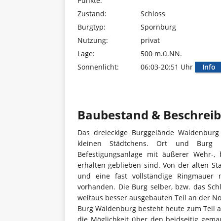
Punkte:
Zustand:
Schloss
Burgtyp:
Spornburg
Nutzung:
privat
Lage:
500 m.ü.NN.
Sonnenlicht:
06:03-20:51 Uhr
Info
Baubestand & Beschrei
Das dreieckige Burggelände Waldenburg
kleinen Städtchens. Ort und Burg 
Befestigungsanlage mit äußerer Wehr-,
erhalten geblieben sind. Von der alten S
und eine fast vollständige Ringmauer
vorhanden. Die Burg selber, bzw. das Schl
weitaus besser ausgebauten Teil an der No
Burg Waldenburg besteht heute zum Teil a
die Möglichkeit über den beidseitig gema