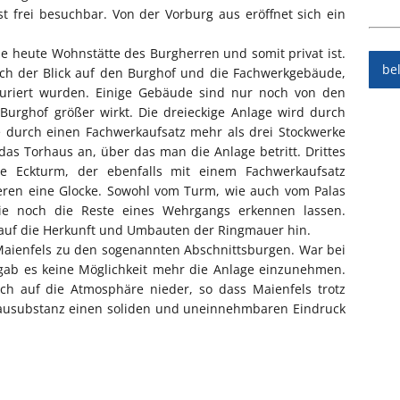
ist frei besuchbar. Von der Vorburg aus eröffnet sich ein
ie heute Wohnstätte des Burgherren und somit privat ist.
be
sich der Blick auf den Burghof und die Fachwerkgebäude,
auriert wurden. Einige Gebäude sind nur noch von den
urghof größer wirkt. Die dreieckige Anlage wird durch
e durch einen Fachwerkaufsatz mehr als drei Stockwerke
as Torhaus an, über das man die Anlage betritt. Drittes
he Eckturm, der ebenfalls mit einem Fachwerkaufsatz
neren eine Glocke. Sowohl vom Turm, wie auch vom Palas
ie noch die Reste eines Wehrgangs erkennen lassen.
auf die Herkunft und Umbauten der Ringmauer hin.
Maienfels zu den sogenannten Abschnittsburgen. War bei
gab es keine Möglichkeit mehr die Anlage einzunehmen.
ch auf die Atmosphäre nieder, so dass Maienfels trotz
n Bausubstanz einen soliden und uneinnehmbaren Eindruck