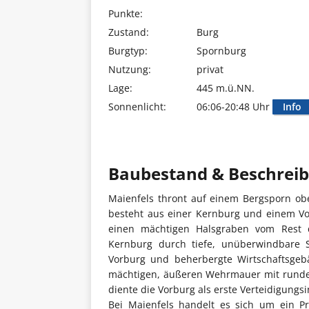
Punkte:
Zustand:
Burg
Burgtyp:
Spornburg
Nutzung:
privat
Lage:
445 m.ü.NN.
Sonnenlicht:
06:06-20:48 Uhr
Info
Baubestand & Beschrei
Maienfels thront auf einem Bergsporn ob
besteht aus einer Kernburg und einem Vor
einen mächtigen Halsgraben vom Rest d
Kernburg durch tiefe, unüberwindbare S
Vorburg und beherbergte Wirtschaftsgebä
mächtigen, äußeren Wehrmauer mit runden
diente die Vorburg als erste Verteidigung
Bei Maienfels handelt es sich um ein Pr