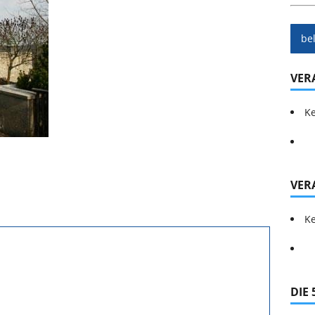
be
VER
Ke
VER
Ke
DIE