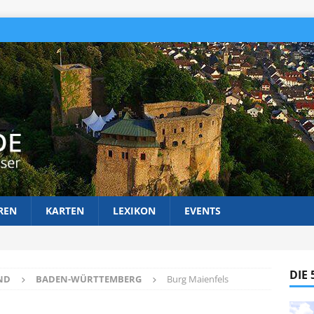
REN
KARTEN
LEXIKON
EVENTS
DIE
ND
BADEN-WÜRTTEMBERG
Burg Maienfels