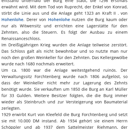
entstand unterhalb der Burg eine Stadt, die 1298 erstmals
erwähnt wird. Mit dem Tod von Ruprecht, der Enkel von Konrad,
stirbt die Linie aus und die Anlage geht 1323 an Kraft II . von
Hohenlohe
. Derer von
Hohenlohe
nutzen die Burg kaum oder
nur als Witwensitz und errichten eine Lagerstätte für den
Zehnten, also die Steuern. Es folgt der Ausbau zu einem
Renaissanceschloss.
Im Dreißigjährigen Krieg wurden die Anlage teilweise zerstört.
Das Schloss galt als nicht bewohnbar und so nutzte man nur
noch den großen Weinkeller für den Zehnten. Das Kellergewölbe
wurde nach 1680 nochmals erweitert.
Um ca. 1800 war die Anlage weitestgehend ruinös. Der
Verwaltungssitz Forchtenberg wurde nach 1806 aufgelöst, so
dass der Weinkeller nicht mehr zur Lagerung des Zehnts
benötigt wurde. Sie verkauften um 1850 die Burg an Karl Müller
für 33 Gulden. Weitere Besitzer folgten, die die Burg immer
wieder als Steinbruch und zur Versteigerung von Baumaterial
zerlegten.
1929 erwirbt Kurt von Kleefeld die Burg Forchtenberg und setzt
sie mit 10.000 DM instand. Ab 1934 gehört sie einem Herrn
Schöppler und ab 1937 dem Sattelmeister Riehmann, der