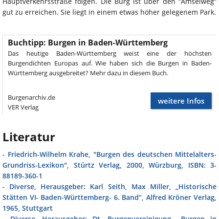
Hauptverkehrsstraße folgen. Die Burg ist über den “Amselweg“
gut zu erreichen. Sie liegt in einem etwas höher gelegenem Park.
Buchtipp: Burgen in Baden-Württemberg
Das heutige Baden-Württemberg weist eine der höchsten
Burgendichten Europas auf. Wie haben sich die Burgen in Baden-
Württemberg ausgebreitet? Mehr dazu in diesem Buch.
Burgenarchiv.de
weitere Infos
VER Verlag
Literatur
-
Friedrich-Wilhelm Krahe, "Burgen des deutschen Mittelalters-
Grundriss-Lexikon", Stürtz Verlag, 2000, Würzburg, ISBN: 3-
88189-360-1
-
Diverse, Herausgeber: Karl Seith, Max Miller, „Historische
Stätten VI- Baden-Württemberg- 6. Band“, Alfred Kröner Verlag,
1965, Stuttgart
-
Diverse, Herausgeber: Dt. Burgenvereinigung, „Burgen in