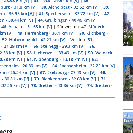
 - 28.93 km
[V]
|
35
. Teck - 29.64 km
[V]
|
36
.
sburg - 31.8 km
[V]
|
38
. Aichelberg - 32.52 km
[V]
|
39
.
in - 36.95 km
[V]
|
41
. Sperberseck - 37.72 km
[V]
|
42
.
en - 38.44 km
[V]
|
44
. Gruibingen - 40.46 km
[V]
|
|
46
. Achalm - 31.65 km
[V]
| Südwesten:
47
. Müneck -
 km
[V]
|
49
. Herrenberg - 30.1 km
[V]
|
50
. Kilchberg -
|
52
. Hohennagold - 42.23 km
[V]
| Westen:
53
.
 - 24.29 km
[V]
|
55
. Steinegg - 29.3 km
[V]
|
56
.
32.33 km
[V]
|
58
. Liebenzell - 33.49 km
[V]
|
59
. Waldeck -
 0.28 km
[V]
|
61
. Nippenburg - 13.18 km
[V]
|
62
.
chsenheim - 20.39 km
[V]
|
64
. Sachsenheim - 22.22 km
[V]
eim - 25.34 km
[V]
|
67
. Eselsburg - 27.49 km
[V]
|
68
.
z - 30.81 km
[V]
|
70
. Blankenhorn - 32.68 km
[V]
|
71
.
- 37.35 km
[V]
|
73
. Bretten - 43.86 km
[V]
|
74
. Bretten -
t
perg