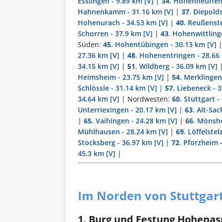
Esslingen - 9.89 km
[V]
|
34
. Hohenneuffen
Hahnenkamm - 31.16 km
[V]
|
37
. Diepold
Hohenurach - 34.53 km
[V]
|
40
. Reußenste
Schorren - 37.9 km
[V]
|
43
. Hohenwittling
Süden:
45
. Hohentübingen - 30.13 km
[V]
27.36 km
[V]
|
48
. Hohenentringen - 28.66
34.15 km
[V]
|
51
. Wildberg - 36.09 km
[V]
Heimsheim - 23.75 km
[V]
|
54
. Merklingen
Schlössle - 31.14 km
[V]
|
57
. Liebeneck - 
34.64 km
[V]
| Nordwesten:
60
. Stuttgart -
Unterriexingen - 20.17 km
[V]
|
63
. Alt-Sa
|
65
. Vaihingen - 24.28 km
[V]
|
66
. Mönsh
Mühlhausen - 28.24 km
[V]
|
69
. Löffelstel
Stocksberg - 36.97 km
[V]
|
72
. Pforzheim 
45.3 km
[V]
|
Im Norden von Stuttgar
1. Burg und Festung Hohenas