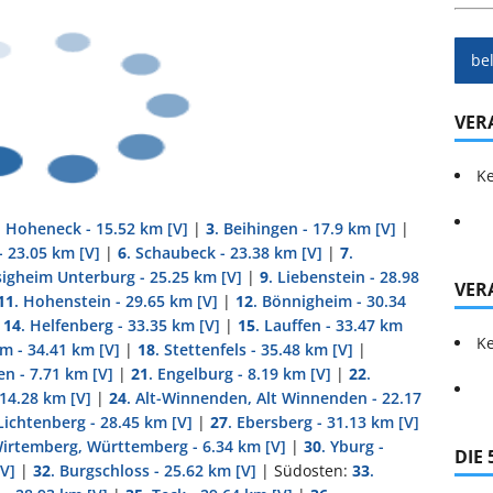
be
VER
Ke
. Hoheneck - 15.52 km
[V]
|
3
. Beihingen - 17.9 km
[V]
|
- 23.05 km
[V]
|
6
. Schaubeck - 23.38 km
[V]
|
7
.
sigheim Unterburg - 25.25 km
[V]
|
9
. Liebenstein - 28.98
VER
11
. Hohenstein - 29.65 km
[V]
|
12
. Bönnigheim - 30.34
|
14
. Helfenberg - 33.35 km
[V]
|
15
. Lauffen - 33.47 km
Ke
im - 34.41 km
[V]
|
18
. Stettenfels - 35.48 km
[V]
|
en - 7.71 km
[V]
|
21
. Engelburg - 8.19 km
[V]
|
22
.
 14.28 km
[V]
|
24
. Alt-Winnenden, Alt Winnenden - 22.17
 Lichtenberg - 28.45 km
[V]
|
27
. Ebersberg - 31.13 km
[V]
Wirtemberg, Württemberg - 6.34 km
[V]
|
30
. Yburg -
DIE
[V]
|
32
. Burgschloss - 25.62 km
[V]
| Südosten:
33
.