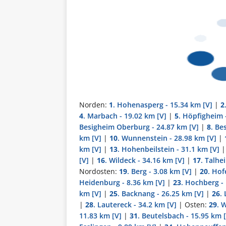
Norden:
1
. Hohenasperg - 15.34 km
[V]
|
2
4
. Marbach - 19.02 km
[V]
|
5
. Höpfigheim 
Besigheim Oberburg - 24.87 km
[V]
|
8
. Be
km
[V]
|
10
. Wunnenstein - 28.98 km
[V]
|
km
[V]
|
13
. Hohenbeilstein - 31.1 km
[V]
[V]
|
16
. Wildeck - 34.16 km
[V]
|
17
. Talhe
Nordosten:
19
. Berg - 3.08 km
[V]
|
20
. Hof
Heidenburg - 8.36 km
[V]
|
23
. Hochberg -
km
[V]
|
25
. Backnang - 26.25 km
[V]
|
26
.
|
28
. Lautereck - 34.2 km
[V]
| Osten:
29
. 
11.83 km
[V]
|
31
. Beutelsbach - 15.95 km