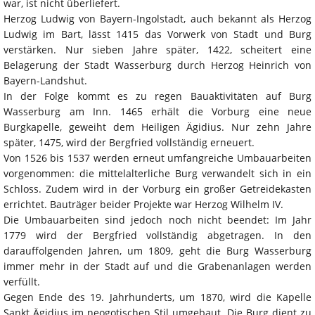
war, ist nicht überliefert.
Herzog Ludwig von Bayern-Ingolstadt, auch bekannt als Herzog
Ludwig im Bart, lässt 1415 das Vorwerk von Stadt und Burg
verstärken. Nur sieben Jahre später, 1422, scheitert eine
Belagerung der Stadt Wasserburg durch Herzog Heinrich von
Bayern-Landshut.
In der Folge kommt es zu regen Bauaktivitäten auf Burg
Wasserburg am Inn. 1465 erhält die Vorburg eine neue
Burgkapelle, geweiht dem Heiligen Ägidius. Nur zehn Jahre
später, 1475, wird der Bergfried vollständig erneuert.
Von 1526 bis 1537 werden erneut umfangreiche Umbauarbeiten
vorgenommen: die mittelalterliche Burg verwandelt sich in ein
Schloss. Zudem wird in der Vorburg ein großer Getreidekasten
errichtet. Bauträger beider Projekte war Herzog Wilhelm IV.
Die Umbauarbeiten sind jedoch noch nicht beendet: Im Jahr
1779 wird der Bergfried vollständig abgetragen. In den
darauffolgenden Jahren, um 1809, geht die Burg Wasserburg
immer mehr in der Stadt auf und die Grabenanlagen werden
verfüllt.
Gegen Ende des 19. Jahrhunderts, um 1870, wird die Kapelle
Sankt Ägidius im neogotischen Stil umgebaut. Die Burg dient zu