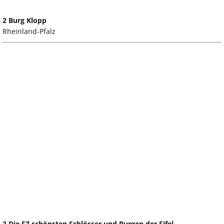
2 Burg Klopp
Rheinland-Pfalz
3 Die 57 schönsten Schlösser und Burgen der Eifel