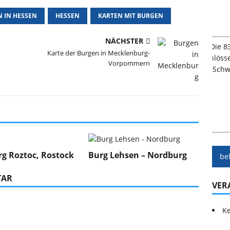
 IN HESSEN
HESSEN
KARTEN MIT BURGEN
NÄCHSTER
Karte der Burgen in Mecklenburg-
Vorpommern
g Roztoc, Rostock
Burg Lehsen – Nordburg
be
TAR
VER
Ke