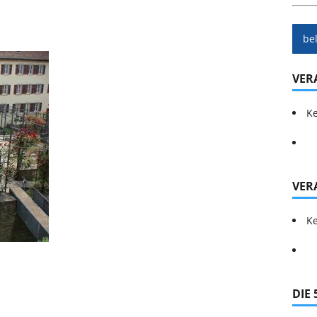
be
VER
Ke
VER
Ke
DIE