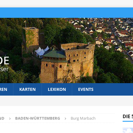
REN
KARTEN
LEXIKON
EVENTS
DIE
ND
BADEN-WÜRTTEMBERG
Burg Marbach