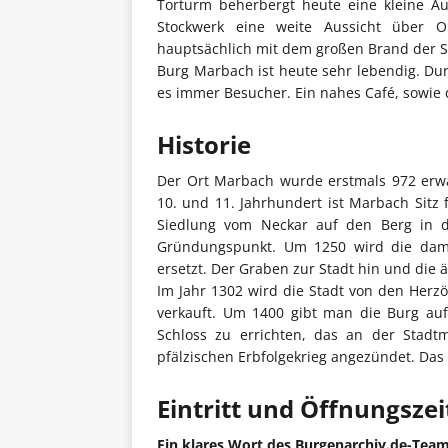
Torturm beherbergt heute eine kleine Au
Stockwerk eine weite Aussicht über O
hauptsächlich mit dem großen Brand der S
Burg Marbach ist heute sehr lebendig. Du
es immer Besucher. Ein nahes Café, sowie
Historie
Der Ort Marbach wurde erstmals 972 erwä
10. und 11. Jahrhundert ist Marbach Sitz 
Siedlung vom Neckar auf den Berg in den
Gründungspunkt. Um 1250 wird die dama
ersetzt. Der Graben zur Stadt hin und di
Im Jahr 1302 wird die Stadt von den Her
verkauft. Um 1400 gibt man die Burg auf
Schloss zu errichten, das an der Stadt
pfälzischen Erbfolgekrieg angezündet. Das
Eintritt und Öffnungsze
Ein klares Wort des Burgenarchiv.de-Tea