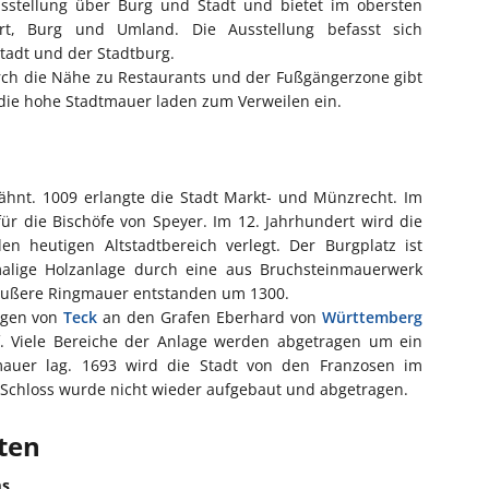
sstellung über Burg und Stadt und bietet im obersten
rt, Burg und Umland. Die Ausstellung befasst sich
tadt und der Stadtburg.
rch die Nähe zu Restaurants und der Fußgängerzone gibt
 die hohe Stadtmauer laden zum Verweilen ein.
hnt. 1009 erlangte die Stadt Markt- und Münzrecht. Im
für die Bischöfe von Speyer. Im 12. Jahrhundert wird die
 heutigen Altstadtbereich verlegt. Der Burgplatz ist
lige Holzanlage durch eine aus Bruchsteinmauerwerk
e äußere Ringmauer entstanden um 1300.
zögen von
Teck
an den Grafen Eberhard von
Württemberg
. Viele Bereiche der Anlage werden abgetragen um ein
mauer lag. 1693 wird die Stadt von den Franzosen im
 Schloss wurde nicht wieder aufgebaut und abgetragen.
iten
ms