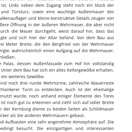
ist. Links neben dem Zugang steht noch ein Stück der
er und Türsturz, sowie eine wuchtige Außenmauer des
Balkenauflager und kleine konstruktive Details zeugen von
ßere Öffnung in der äußeren Wehrmauer, die aber nicht
g durch die Mauer durchgeht, weist darauf hin, dass das
rgte und sich hier der Altar befand. Von dem Bau aus
rei Meter Breite, die den Bergfried von der Wehrmauer
ergte, wahrscheinlich einen Aufgang auf die Wehrmauer,
hließen.
e Palas, dessen Außenfassade zum Hof hin vollständig
 Unter dem Bau hat sich ein altes Kellergewölbe erhalten.
 ein weiteres Gewölbe.
 sind noch drei runde Wehrtürme, zahlreiche Mauerreste
chlankerer Turm zu entdecken. Auch ist der ehemalige
enutzt wurde, noch anhand einiger Elemente des Tores
t noch gut zu erkennen und zieht sich auf voller Breite
der Kernburg diente zu beiden Seiten als Schildmauer
cker als die anderen Wehrmauern gebaut.
 und Aufbauten eine sehr angenehme Atmosphäre auf. Die
dingt besucht. Die einzigartigen und interessanten