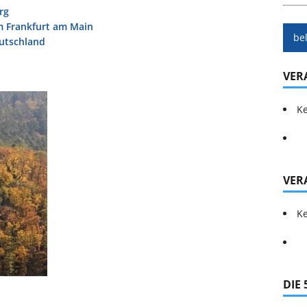
rg
m Frankfurt am Main
be
eutschland
VER
Ke
VER
Ke
DIE