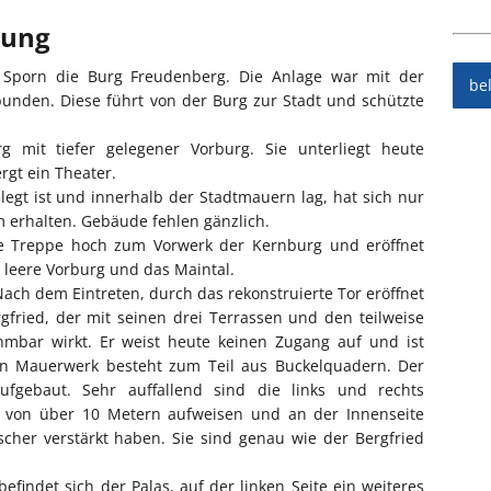
bung
 Sporn die Burg Freudenberg. Die Anlage war mit der
be
bunden. Diese führt von der Burg zur Stadt und schützte
 mit tiefer gelegener Vorburg. Sie unterliegt heute
gt ein Theater.
legt ist und innerhalb der Stadtmauern lag, hat sich nur
erhalten. Gebäude fehlen gänzlich.
e Treppe hoch zum Vorwerk der Kernburg und eröffnet
 leere Vorburg und das Maintal.
ach dem Eintreten, durch das rekonstruierte Tor eröffnet
gfried, der mit seinen drei Terrassen und den teilweise
mbar wirkt. Er weist heute keinen Zugang auf und ist
n Mauerwerk besteht zum Teil aus Buckelquadern. Der
fgebaut. Sehr auffallend sind die links und rechts
von über 10 Metern aufweisen und an der Innenseite
scher verstärkt haben. Sie sind genau wie der Bergfried
indet sich der Palas, auf der linken Seite ein weiteres