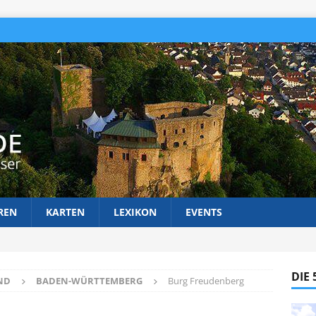
REN
KARTEN
LEXIKON
EVENTS
DIE
ND
BADEN-WÜRTTEMBERG
Burg Freudenberg