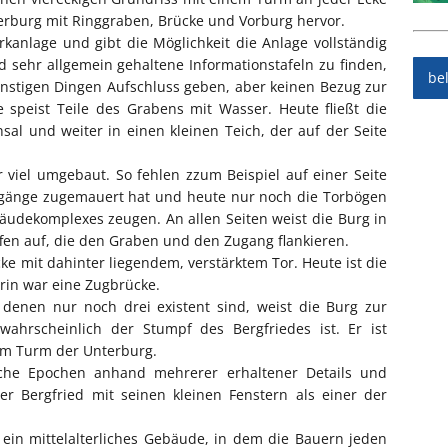
serburg mit Ringgraben, Brücke und Vorburg hervor.
kanlage und gibt die Möglichkeit die Anlage vollständig
 sehr allgemein gehaltene Informationstafeln zu finden,
be
nstigen Dingen Aufschluss geben, aber keinen Bezug zur
 speist Teile des Grabens mit Wasser. Heute fließt die
al und weiter in einen kleinen Teich, der auf der Seite
 viel umgebaut. So fehlen zzum Beispiel auf einer Seite
hgänge zugemauert hat und heute nur noch die Torbögen
äudekomplexes zeugen. An allen Seiten weist die Burg in
en auf, die den Graben und den Zugang flankieren.
ke mit dahinter liegendem, verstärktem Tor. Heute ist die
erin war eine Zugbrücke.
enen nur noch drei existent sind, weist die Burg zur
ahrscheinlich der Stumpf des Bergfriedes ist. Er ist
dem Turm der Unterburg.
iche Epochen anhand mehrerer erhaltener Details und
er Bergfried mit seinen kleinen Fenstern als einer der
ein mittelalterliches Gebäude, in dem die Bauern jeden