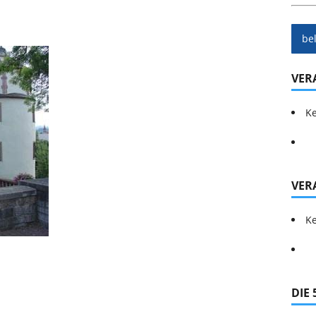
be
VER
Ke
VER
Ke
DIE