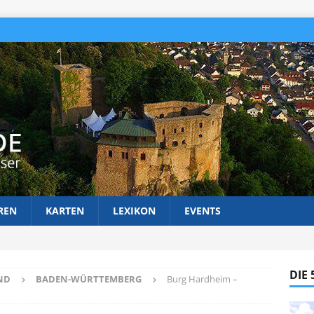
REN
KARTEN
LEXIKON
EVENTS
DIE
ND
BADEN-WÜRTTEMBERG
Burg Hardheim –