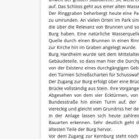
auf. Das Schloss geht aus einer alten Was
Der Ringgraben beherbergt heute eine Par
zu umrunden. An vielen Orten im Park sind
die über die Relevanz von Brunnen und so
Burg haben. Eine natürliche Wasserquelle
Quelle durch einen Brunnen in einen Rinns
zur Kirche hin im Graben angelegt wurde.
Burg Hardheim wurde seit dem Mittelalter
Gebäudeteile, so dass man hier die Durc
von der Existenz eines durchgängigen Geb
den Türmen Schießscharten für Schusswaff
Der Zugang zur Burg erfolgt über eine Brüc
Brücke vollständig aus Stein. Ihre Vorgäng
Abgesehen von dem vier Ecktürmen, von d
Bundesstraße hin einen Turm auf, der w
viereckig und gleicht vom Grundriss her 
In der Anlage lassen sich heute zahlre
Bauarten erkennen. Sehr deutlich geht d
ältesten Teile der Burg hervor.
Vor dem Zugang zur Kernburg steht noch 