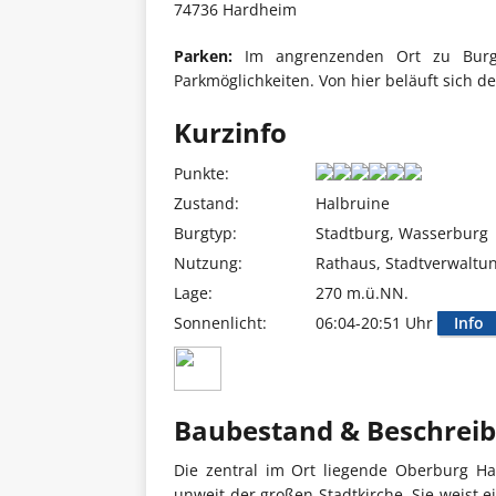
74736 Hardheim
Parken:
Im angrenzenden Ort zu Burg 
Parkmöglichkeiten. Von hier beläuft sich d
Kurzinfo
Punkte:
Zustand:
Halbruine
Burgtyp:
Stadtburg, Wasserburg
Nutzung:
Rathaus, Stadtverwaltu
Lage:
270 m.ü.NN.
Sonnenlicht:
06:04-20:51 Uhr
Info
Baubestand & Beschrei
Die zentral im Ort liegende Oberburg Ha
unweit der großen Stadtkirche. Sie weist 