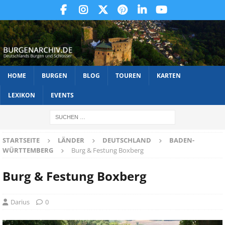
HOME
BURGEN
BLOG
TOUREN
KARTEN
LEXIKON
EVENTS
STARTSEITE
LÄNDER
DEUTSCHLAND
BADEN-
WÜRTTEMBERG
Burg & Festung Boxberg
Burg & Festung Boxberg
Darius
0