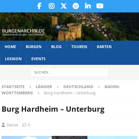
HOME
BURGEN
BLOG
TOUREN
KARTEN
LEXIKON
EVENTS
STARTSEITE
LÄNDER
DEUTSCHLAND
BADEN-
WÜRTTEMBERG
Burg Hardheim – Unterburg
Burg Hardheim – Unterburg
Darius
0