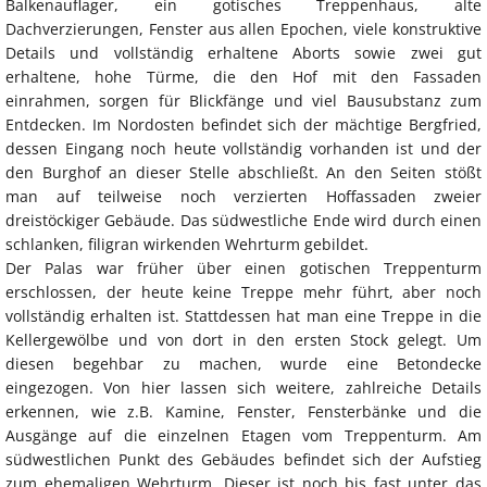
Balkenauflager, ein gotisches Treppenhaus, alte
Dachverzierungen, Fenster aus allen Epochen, viele konstruktive
Details und vollständig erhaltene Aborts sowie zwei gut
erhaltene, hohe Türme, die den Hof mit den Fassaden
einrahmen, sorgen für Blickfänge und viel Bausubstanz zum
Entdecken. Im Nordosten befindet sich der mächtige Bergfried,
dessen Eingang noch heute vollständig vorhanden ist und der
den Burghof an dieser Stelle abschließt. An den Seiten stößt
man auf teilweise noch verzierten Hoffassaden zweier
dreistöckiger Gebäude. Das südwestliche Ende wird durch einen
schlanken, filigran wirkenden Wehrturm gebildet.
Der Palas war früher über einen gotischen Treppenturm
erschlossen, der heute keine Treppe mehr führt, aber noch
vollständig erhalten ist. Stattdessen hat man eine Treppe in die
Kellergewölbe und von dort in den ersten Stock gelegt. Um
diesen begehbar zu machen, wurde eine Betondecke
eingezogen. Von hier lassen sich weitere, zahlreiche Details
erkennen, wie z.B. Kamine, Fenster, Fensterbänke und die
Ausgänge auf die einzelnen Etagen vom Treppenturm. Am
südwestlichen Punkt des Gebäudes befindet sich der Aufstieg
zum ehemaligen Wehrturm. Dieser ist noch bis fast unter das