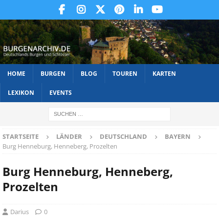
HOME
BURGEN
BLOG
TOUREN
KARTEN
LEXIKON
EVENTS
STARTSEITE
LÄNDER
DEUTSCHLAND
BAYERN
Burg Henneburg, Henneberg, Prozelten
Burg Henneburg, Henneberg,
Prozelten
Darius
0