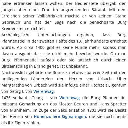
habe ertränken lassen wollen. Der Bedienstete übergab den
Jungen aber einer Frau im angrenzenden Bäratal. Mit dem
Erreichen seiner Volljährigkeit machte er von seinem Stand
Gebrauch und hat der Sage nach die benachbarte Burg
Kreidenstein errichtet.
Archäologische Untersuchungen ergaben, dass Burg
Pfannenstiel in der zweiten Hälfte des 13. Jahrhunderts errichtet
wurde. Ab circa 1400 gibt es keine Funde mehr, sodass man
davon ausgeht, dass sie nicht mehr bewohnt wurde. Ob man
Burg Pfannenstiel aufgab oder sie tatsächlich durch einen
Blitzeinschlag in Brand geriet, ist unbekannt.
Nachweislich gehörte die Ruine zu etwas späterer Zeit mit den
umliegenden Ländereien den Herren von Urbach. Über
Margarethe von Urbach wird sie infolge einer Hochzeit Eigentum
von Georg I. von
Werenwag
.
1476 verkauft Georg I. von
Werenwag
die Burg Pfannenstiel
mitsamt Gemarkung an das Kloster Beuron und Hans Spretter
von Mühlheim. Im Zuge der Säkularisation 1803 wird sie Besitz
der Herren von
Hohenzollern
-
Sigmaringen
, die sie noch heute
als ihr Eigen zählen.