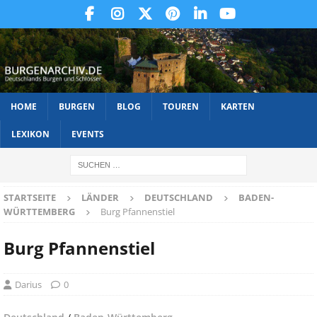
HOME
BURGEN
BLOG
TOUREN
KARTEN
LEXIKON
EVENTS
STARTSEITE
LÄNDER
DEUTSCHLAND
BADEN-
WÜRTTEMBERG
Burg Pfannenstiel
Burg Pfannenstiel
Darius
0