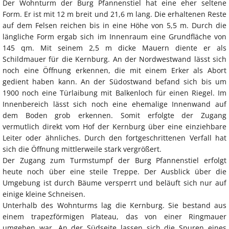
Der Wohnturm der Burg Pfannenstiel hat eine eher seltene
Form. Er ist mit 12 m breit und 21,6 m lang. Die erhaltenen Reste
auf dem Felsen reichen bis in eine Höhe von 5,5 m. Durch die
längliche Form ergab sich im Innenraum eine Grundfläche von
145 qm. Mit seinem 2,5 m dicke Mauern diente er als
Schildmauer für die Kernburg. An der Nordwestwand lässt sich
noch eine Öffnung erkennen, die mit einem Erker als Abort
gedient haben kann. An der Südostwand befand sich bis um
1900 noch eine Türlaibung mit Balkenloch für einen Riegel. Im
Innenbereich lässt sich noch eine ehemalige Innenwand auf
dem Boden grob erkennen. Somit erfolgte der Zugang
vermutlich direkt vom Hof der Kernburg über eine einziehbare
Leiter oder ähnliches. Durch den fortgeschrittenen Verfall hat
sich die Öffnung mittlerweile stark vergrößert.
Der Zugang zum Turmstumpf der Burg Pfannenstiel erfolgt
heute noch über eine steile Treppe. Der Ausblick über die
Umgebung ist durch Bäume versperrt und beläuft sich nur auf
einige kleine Schneisen.
Unterhalb des Wohnturms lag die Kernburg. Sie bestand aus
einem trapezförmigen Plateau, das von einer Ringmauer
umgeben war. An der Südseite lassen sich die Spuren eines