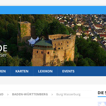
REN
KARTEN
LEXIKON
EVENTS
DIE
ND
BADEN-WÜRTTEMBERG
Burg Wasserburg