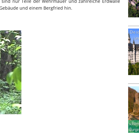
e sind nur Teile der Wehrmauer und zahlreiche Erdwälle
 Gebäude und einem Bergfried hin.