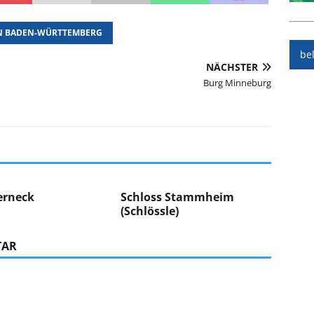
N BADEN-WÜRTTEMBERG
be
NÄCHSTER
Burg Minneburg
erneck
Schloss Stammheim
(Schlössle)
TAR