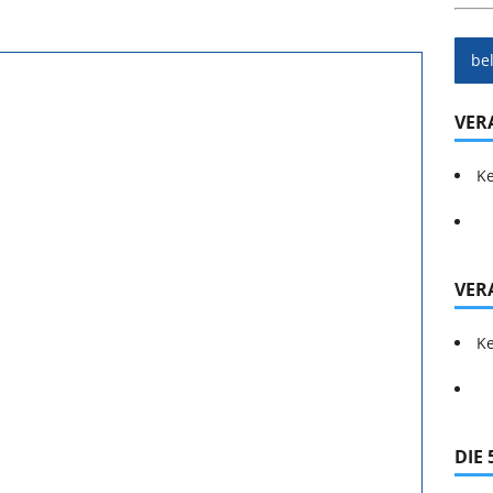
be
VER
Ke
VER
Ke
DIE