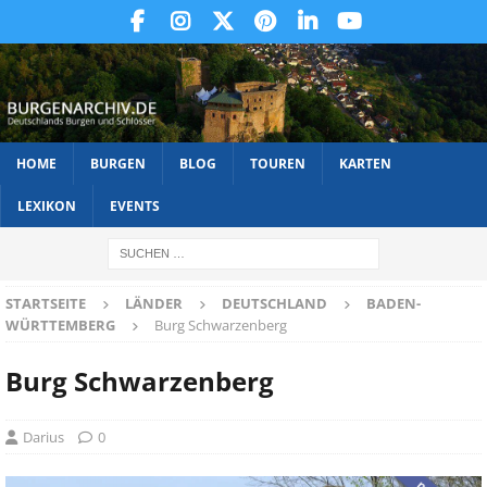
HOME
BURGEN
BLOG
TOUREN
KARTEN
LEXIKON
EVENTS
STARTSEITE
LÄNDER
DEUTSCHLAND
BADEN-
WÜRTTEMBERG
Burg Schwarzenberg
Burg Schwarzenberg
Darius
0