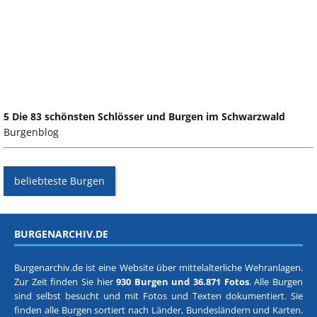
5 Die 83 schönsten Schlösser und Burgen im Schwarzwald
Burgenblog
beliebteste Burgen
BURGENARCHIV.DE
Burgenarchiv.de ist eine Website über mittelalterliche Wehranlagen.
Zur Zeit finden Sie hier
930 Burgen und 36.871 Fotos
. Alle Burgen
sind selbst besucht und mit Fotos und Texten dokumentiert. Sie
finden alle Burgen sortiert nach
Länder, Bundesländern
und
Karten
.