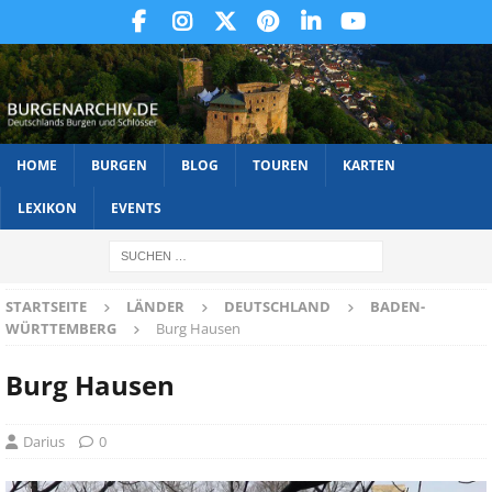
HOME
BURGEN
BLOG
TOUREN
KARTEN
LEXIKON
EVENTS
STARTSEITE
LÄNDER
DEUTSCHLAND
BADEN-
WÜRTTEMBERG
Burg Hausen
Burg Hausen
Darius
0