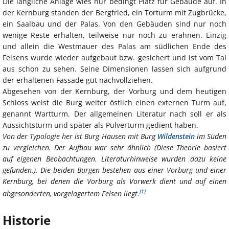
Die längliche Anlage wies nur bedingt Platz für Gebäude auf. In
der Kernburg standen der Bergfried, ein Torturm mit Zugbrücke,
ein Saalbau und der Palas. Von den Gebäuden sind nur noch
wenige Reste erhalten, teilweise nur noch zu erahnen. Einzig
und allein die Westmauer des Palas am südlichen Ende des
Felsens wurde wieder aufgebaut bzw. gesichert und ist vom Tal
aus schon zu sehen. Seine Dimensionen lassen sich aufgrund
der erhaltenen Fassade gut nachvollziehen.
Abgesehen von der Kernburg, der Vorburg und dem heutigen
Schloss weist die Burg weiter östlich einen externen Turm auf,
genannt Wartturm. Der allgemeinen Literatur nach soll er als
Aussichtsturm und später als Pulverturm gedient haben.
Von der Typologie her ist Burg Hausen mit Burg
Wildenstein
im Süden
zu vergleichen. Der Aufbau war sehr ähnlich (Diese Theorie basiert
auf eigenen Beobachtungen. Literaturhinweise wurden dazu keine
gefunden.). Die beiden Burgen bestehen aus einer Vorburg und einer
Kernburg, bei denen die Vorburg als Vorwerk dient und auf einen
[1]
abgesonderten, vorgelagertem Felsen liegt.
Historie