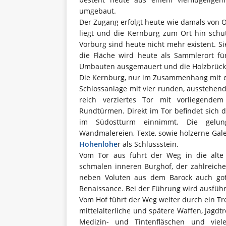
umgebaut.
Der Zugang erfolgt heute wie damals von O
liegt und die Kernburg zum Ort hin schüt
Vorburg sind heute nicht mehr existent. 
die Fläche wird heute als Sammlerort f
Umbauten ausgemauert und die Holzbrücke
Die Kernburg, nur im Zusammenhang mit ei
Schlossanlage mit vier runden, ausstehen
reich verziertes Tor mit vorliegende
Rundtürmen. Direkt im Tor befindet sich d
im Südostturm einnimmt. Die gelung
Wandmalereien, Texte, sowie hölzerne Ga
Hohenlohe
r als Schlussstein.
Vom Tor aus führt der Weg in die alte
schmalen inneren Burghof, der zahlreiche
neben Voluten aus dem Barock auch got
Renaissance. Bei der Führung wird ausführ
Vom Hof führt der Weg weiter durch ein Tr
mittelalterliche und spätere Waffen, Jagdt
Medizin- und Tintenfläschen und viel