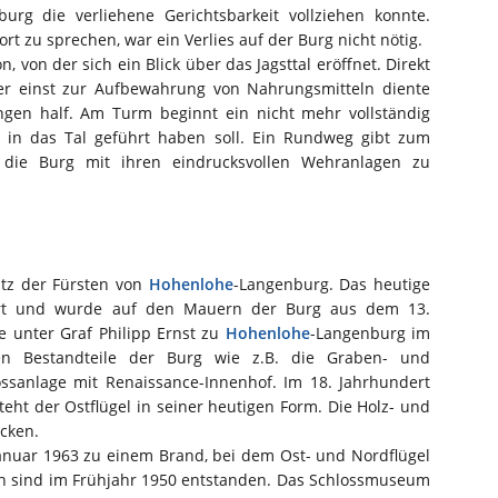
urg die verliehene Gerichtsbarkeit vollziehen konnte.
rt zu sprechen, war ein Verlies auf der Burg nicht nötig.
, von der sich ein Blick über das Jagsttal eröffnet. Direkt
er einst zur Aufbewahrung von Nahrungsmitteln diente
gen half. Am Turm beginnt ein nicht mehr vollständig
m in das Tal geführt haben soll. Ein Rundweg gibt zum
 die Burg mit ihren eindrucksvollen Wehranlagen zu
itz der Fürsten von
Hohenlohe
-Langenburg. Das heutige
rt und wurde auf den Mauern der Burg aus dem 13.
e unter Graf Philipp Ernst zu
Hohenlohe
-Langenburg im
lten Bestandteile der Burg wie z.B. die Graben- und
ossanlage mit Renaissance-Innenhof. Im 18. Jahrhundert
steht der Ostflügel in seiner heutigen Form. Die Holz- und
cken.
anuar 1963 zu einem Brand, bei dem Ost- und Nordflügel
en sind im Frühjahr 1950 entstanden. Das Schlossmuseum