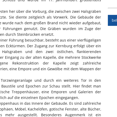
sten her über die Vorburg, die zwischen zwei Halsgräben
zte. Sie diente zeitgleich als Vorwerk. Die Gebäude der
be
Sie wurde nach dem großen Brand nicht wieder aufgebaut,
ür Führungen genutzt. Die Gräben wurden im Zuge der
n durch Steinbrücken ersetzt.
ner Führung besuchbar, besteht aus einer vierflügeligen
den Ecktürmen. Der Zugang zur Kernburg erfolgt über ein
m Halsgraben und den zwei östlichen, flankierenden
er Eingang zu der alten Kapelle, die mehrere Stockwerke
ene Rekonstruktion der Kapelle zeigt zahlreiche
lerien, eine Empore und ein Gewölbe mit dem Wappen der
 Torzwingeranlage und durch ein weiteres Tor in den
 Baustile und Epochen zur Schau stellt. Hier findet man
ische Treppenhäuser, eine Emporen und Galerien der
lich auf die einzelnen Epochen eingegangen.
eppenhaus in das Innere der Gebäude. Es sind zahlreiche
rophäen, Möbel, Kachelöfen, gotische Fenster, alte Bücher,
es mehr ausgestellt. Besonderes Augenmerk ist ein