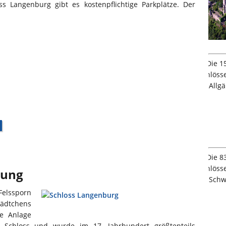
s Langenburg gibt es kostenpflichtige Parkplätze. Der
bung
Felssporn
ädtchens
e Anlage
m Schloss und wurde im 17. Jahrhundert größtenteils