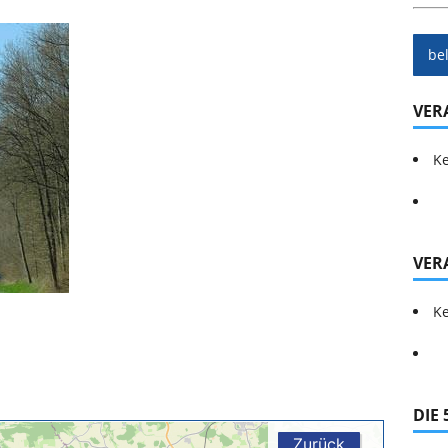
be
VER
Ke
VER
Ke
DIE