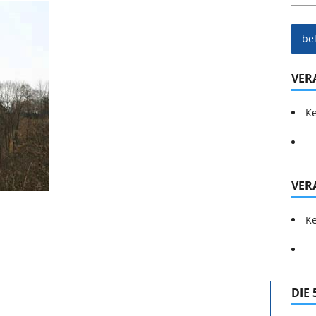
be
VER
Ke
VER
Ke
DIE