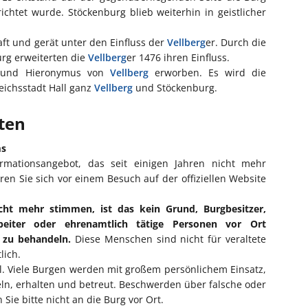
ichtet wurde. Stöckenburg blieb weiterhin in geistlicher
ft und gerät unter den Einfluss der
Vellberg
er. Durch die
rg erweiterten die
Vellberg
er 1476 ihren Einfluss.
f und Hieronymus von
Vellberg
erworben. Es wird die
eichsstadt Hall ganz
Vellberg
und Stöckenburg.
iten
ms
ormationsangebot, das seit einigen Jahren nicht mehr
eren Sie sich vor einem Besuch auf der offiziellen Website
cht mehr stimmen, ist das kein Grund, Burgbesitzer,
rbeiter oder ehrenamtlich tätige Personen vor Ort
l zu behandeln.
Diese Menschen sind nicht für veraltete
lich.
ll. Viele Burgen werden mit großem persönlichem Einsatz,
eln, erhalten und betreut. Beschwerden über falsche oder
Sie bitte nicht an die Burg vor Ort.