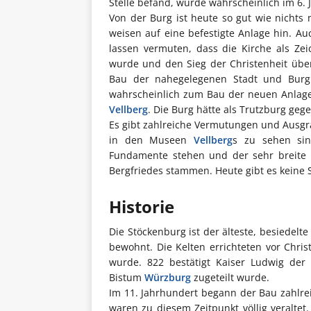
Stelle befand, wurde wahrscheinlich im 6. 
Von der Burg ist heute so gut wie nicht
weisen auf eine befestigte Anlage hin. Au
lassen vermuten, dass die Kirche als Ze
wurde und den Sieg der Christenheit übe
Bau der nahegelegenen Stadt und Bur
wahrscheinlich zum Bau der neuen Anlage 
Vellberg
. Die Burg hätte als Trutzburg geg
Es gibt zahlreiche Vermutungen und Ausg
in den Museen
Vellberg
s zu sehen sin
Fundamente stehen und der sehr breite 
Bergfriedes stammen. Heute gibt es keine 
Historie
Die Stöckenburg ist der älteste, besiedelt
bewohnt. Die Kelten errichteten vor Christ
wurde. 822 bestätigt Kaiser Ludwig de
Bistum
Würzburg
zugeteilt wurde.
Im 11. Jahrhundert begann der Bau zahlr
waren zu diesem Zeitpunkt völlig veraltet