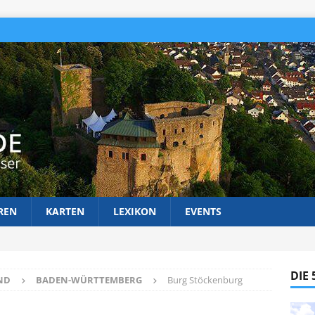
REN
KARTEN
LEXIKON
EVENTS
DIE
ND
BADEN-WÜRTTEMBERG
Burg Stöckenburg