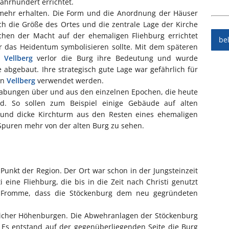
Jahrhundert errichtet.
s mehr erhalten. Die Form und die Anordnung der Häuser
ch die Größe des Ortes und die zentrale Lage der Kirche
ichen der Macht auf der ehemaligen Fliehburg errichtet
be
r das Heidentum symbolisieren sollte. Mit dem späteren
g
Vellberg
verlor die Burg ihre Bedeutung und wurde
abgebaut. Ihre strategisch gute Lage war gefährlich für
en
Vellberg
verwendet werden.
rabungen über und aus den einzelnen Epochen, die heute
d. So sollen zum Beispiel einige Gebäude auf alten
und dicke Kirchturm aus den Resten eines ehemaligen
Spuren mehr von der alten Burg zu sehen.
e Punkt der Region. Der Ort war schon in der Jungsteinzeit
i eine Fliehburg, die bis in die Zeit nach Christi genutzt
r Fromme, dass die Stöckenburg dem neu gegründeten
eicher Höhenburgen. Die Abwehranlagen der Stöckenburg
. Es entstand auf der gegenüberliegenden Seite die Burg