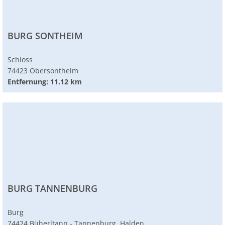
BURG SONTHEIM
Schloss
74423 Obersontheim
Entfernung: 11.12 km
BURG TANNENBURG
Burg
74424 Büherltann - Tannenburg, Halden