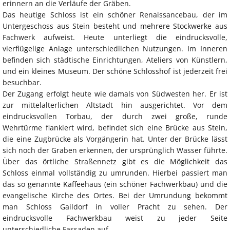
erinnern an die Verläufe der Gräben.
Das heutige Schloss ist ein schöner Renaissancebau, der im
Untergeschoss aus Stein besteht und mehrere Stockwerke aus
Fachwerk aufweist. Heute unterliegt die eindrucksvolle,
vierflügelige Anlage unterschiedlichen Nutzungen. Im Inneren
befinden sich städtische Einrichtungen, Ateliers von Künstlern,
und ein kleines Museum. Der schöne Schlosshof ist jederzeit frei
besuchbar.
Der Zugang erfolgt heute wie damals von Südwesten her. Er ist
zur mittelalterlichen Altstadt hin ausgerichtet. Vor dem
eindrucksvollen Torbau, der durch zwei große, runde
Wehrtürme flankiert wird, befindet sich eine Brücke aus Stein,
die eine Zugbrücke als Vorgängerin hat. Unter der Brücke lässt
sich noch der Graben erkennen, der ursprünglich Wasser führte.
Über das örtliche Straßennetz gibt es die Möglichkeit das
Schloss einmal vollständig zu umrunden. Hierbei passiert man
das so genannte Kaffeehaus (ein schöner Fachwerkbau) und die
evangelische Kirche des Ortes. Bei der Umrundung bekommt
man Schloss Gaildorf in voller Pracht zu sehen. Der
eindrucksvolle Fachwerkbau weist zu jeder Seite
unterschiedliche Fassaden auf.