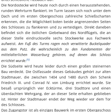
Die Nordostecke wird heute noch durch einen herausstehenden,
runden Wehrturm flankiert. Im Turm lassen sich noch unter dem
Dach und im ersten Obergeschoss zahlreiche Schießscharten
erkennen, die die Möglichkeit boten beide angrenzenden Seiten
des Schlosses zu flankieren und zu verteidigen. Direkt daneben
befindet sich die östlichen Giebelwand des Nordflügels, die an
dieser Stelle eindrucksvolle sechs Stockwerke aus Fachwerk
aufweist.
Am Fuß des Turms ragen noch verwitterte Buckelquader
aus dem Putz, die wahrscheinlich zu den Fundamenten der
mittelalterlichen Wasserburg gehören, auf denen das Schloss
[1]
errichtet wurde.
Die Südseite wird heute leider durch einen großen steinernen
Bau verdeckt. Die Ostfassade dieses Gebäudes gehört zur alten
Stadtmauer, die zwischen 1404 und 1480 durch den Schenk
Friedrich III. und Conrad IV. von Limburg errichtet wurde. Sie
besaß ursprünglich vier Ecktürme, drei Stadttore und einen
überdachten Wehrgang, der an dieser Seite erhalten geblieben
ist. Hinter der Stadtmauer endet der Weg wieder vor dem Tor
des Schlosses.
Das Zugangstor ist als einziges Bauwerk im ersten Obergeschoss