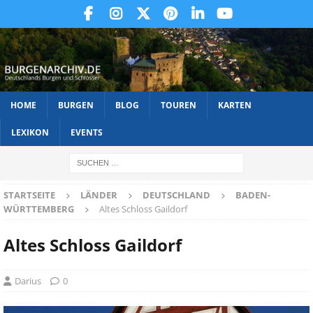
HOME
BURGEN
BLOG
TOUREN
KARTEN
LEXIKON
EVENTS
STARTSEITE
LÄNDER
DEUTSCHLAND
BADEN-
WÜRTTEMBERG
Altes Schloss Gaildorf
Altes Schloss Gaildorf
Darius
0