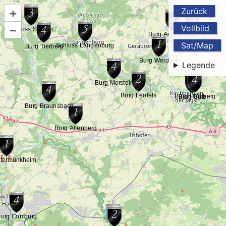
+
Zurück
–
Vollbild
Sat/Map
Legende