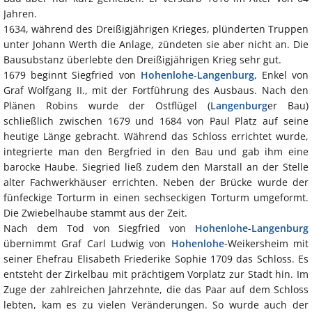
Jahren.
1634, während des Dreißigjährigen Krieges, plünderten Truppen
unter Johann Werth die Anlage, zündeten sie aber nicht an. Die
Bausubstanz überlebte den Dreißigjährigen Krieg sehr gut.
1679 beginnt Siegfried von
Hohenlohe
-
Langenburg
, Enkel von
Graf Wolfgang II., mit der Fortführung des Ausbaus. Nach den
Plänen Robins wurde der Ostflügel (
Langenburg
er Bau)
schließlich zwischen 1679 und 1684 von Paul Platz auf seine
heutige Länge gebracht. Während das Schloss errichtet wurde,
integrierte man den Bergfried in den Bau und gab ihm eine
barocke Haube. Siegried ließ zudem den Marstall an der Stelle
alter Fachwerkhäuser errichten. Neben der Brücke wurde der
fünfeckige Torturm in einen sechseckigen Torturm umgeformt.
Die Zwiebelhaube stammt aus der Zeit.
Nach dem Tod von Siegfried von
Hohenlohe
-
Langenburg
übernimmt Graf Carl Ludwig von
Hohenlohe
-Weikersheim mit
seiner Ehefrau Elisabeth Friederike Sophie 1709 das Schloss. Es
entsteht der Zirkelbau mit prächtigem Vorplatz zur Stadt hin. Im
Zuge der zahlreichen Jahrzehnte, die das Paar auf dem Schloss
lebten, kam es zu vielen Veränderungen. So wurde auch der