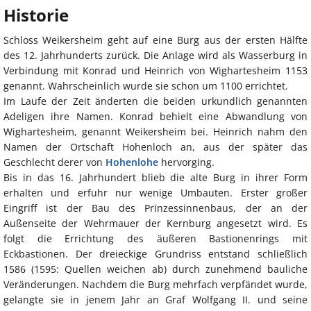
Historie
Schloss Weikersheim geht auf eine Burg aus der ersten Hälfte
des 12. Jahrhunderts zurück. Die Anlage wird als Wasserburg in
Verbindung mit Konrad und Heinrich von Wighartesheim 1153
genannt. Wahrscheinlich wurde sie schon um 1100 errichtet.
Im Laufe der Zeit änderten die beiden urkundlich genannten
Adeligen ihre Namen. Konrad behielt eine Abwandlung von
Wighartesheim, genannt Weikersheim bei. Heinrich nahm den
Namen der Ortschaft Hohenloch an, aus der später das
Geschlecht derer von
Hohenlohe
hervorging.
Bis in das 16. Jahrhundert blieb die alte Burg in ihrer Form
erhalten und erfuhr nur wenige Umbauten. Erster großer
Eingriff ist der Bau des Prinzessinnenbaus, der an der
Außenseite der Wehrmauer der Kernburg angesetzt wird. Es
folgt die Errichtung des äußeren Bastionenrings mit
Eckbastionen. Der dreieckige Grundriss entstand schließlich
1586 (1595: Quellen weichen ab) durch zunehmend bauliche
Veränderungen. Nachdem die Burg mehrfach verpfändet wurde,
gelangte sie in jenem Jahr an Graf Wolfgang II. und seine