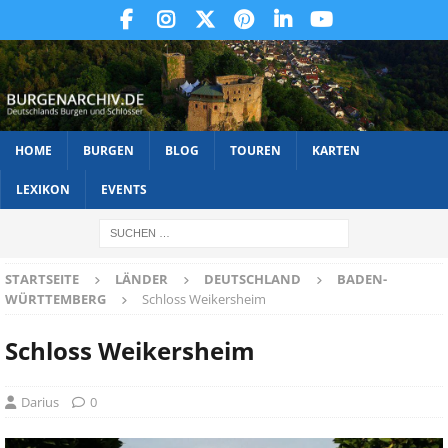
HOME
BURGEN
BLOG
TOUREN
KARTEN
LEXIKON
EVENTS
STARTSEITE
LÄNDER
DEUTSCHLAND
BADEN-
WÜRTTEMBERG
Schloss Weikersheim
Schloss Weikersheim
Darius
0