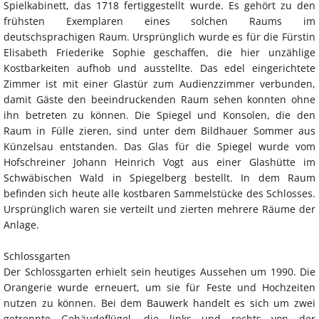
Spielkabinett, das 1718 fertiggestellt wurde. Es gehört zu den
frühsten Exemplaren eines solchen Raums im
deutschsprachigen Raum. Ursprünglich wurde es für die Fürstin
Elisabeth Friederike Sophie geschaffen, die hier unzählige
Kostbarkeiten aufhob und ausstellte. Das edel eingerichtete
Zimmer ist mit einer Glastür zum Audienzzimmer verbunden,
damit Gäste den beeindruckenden Raum sehen konnten ohne
ihn betreten zu können. Die Spiegel und Konsolen, die den
Raum in Fülle zieren, sind unter dem Bildhauer Sommer aus
Künzelsau entstanden. Das Glas für die Spiegel wurde vom
Hofschreiner Johann Heinrich Vogt aus einer Glashütte im
Schwäbischen Wald in Spiegelberg bestellt. In dem Raum
befinden sich heute alle kostbaren Sammelstücke des Schlosses.
Ursprünglich waren sie verteilt und zierten mehrere Räume der
Anlage.
Schlossgarten
Der Schlossgarten erhielt sein heutiges Aussehen um 1990. Die
Orangerie wurde erneuert, um sie für Feste und Hochzeiten
nutzen zu können. Bei dem Bauwerk handelt es sich um zwei
getrennte Gebäudeflügel, die links und rechts von der