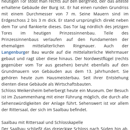
heutigen Tor stößt man rechts auf den Bergfried, der das älteste
erhaltene Gebäude der Burg ist. Er hat einen runden Grundriss
mit einem Durchmesser von 7 m. Seine Mauern sind im
Erdgeschoss 2 bis 3 m dick. Er stand ursprünglich direkt neben
dem Tor und flankierte dieses. Das Tor lag nördlich des jetzigen
Tores im heutigen Prinzessinnenbau. Teile des
Prinzessinnenbaus verlaufen auf den Fundamenten der
ehemaligen mittelalterlichen Ringmauer. Auch der
Langenburg
er Bau wurde auf die mittelalterliche Wehrmauer
gebaut und ragt über diese hinaus. Der Nordwestflügel (rechts
gegenüber vom Tor aus gesehen) beruht ebenfalls auf den
Grundmauern von Gebäuden aus dem 13. Jahrhundert. Sie
gehören heute zum Hausmeisterbau. Seit ihrer Entstehung
dienten diese Gebäude als Wirtschaftsbauten.
Schloss Weikersheim beherbergt heute ein Museum. Der Besuch
ist im Zusammenhang mit einer Führung möglich, die durch alle
Sehenswürdigkeiten der Anlage führt. Sehenswert ist vor allem
der Rittersaal, der sich im Saalbau befindet.
Saalbau mit Rittersaal und Schlosskapelle
Der Saalbau schließt das dreieckige Schloss nach Süden hin ab.