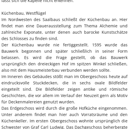
lässt sich die Kapelle nicht erkennen.
Küchenbau, Westflügel
Im Nordwesten des Saalbaus schließt der Küchenbau an. Hier
findet man eine Dauerausstellung zum Thema Alchemie und
zahlreiche Exponate, unter denen auch barocke Kunstschätze
des Schlosses zu finden sind.
Der Küchenbau wurde nie fertiggestellt. 1595 wurde das
Bauwerk begonnen und später schließlich in seiner Form
belassen. Es wird die Frage gestellt, ob das Bauwerk
ursprünglich den dreieckigen Hof im spitzen Winkel schließen,
also mit dem Hausmeisterbau verbunden werden sollte.
Im Inneren des Gebäudes stößt man im Obergeschoss heute auf
eindrucksvolle Stuckdecken, die in sechs ovale Bildfelder
eingeteilt sind. Die Bildfelder zeigen antike und römische
Geschichten, die vor allem im Verlauf der Neuzeit gern als Motiv
für Deckenmalereien genutzt wurden.
Das Erdgeschoss wird durch die große Hofküche eingenommen.
Unter anderem findet man hier auch Vorratsräume und den
Küchenkeller. Im ersten Obergeschoss wohnte ursprünglich die
Schwester von Graf Carl Ludwig. Das Dachgeschoss beherbergte