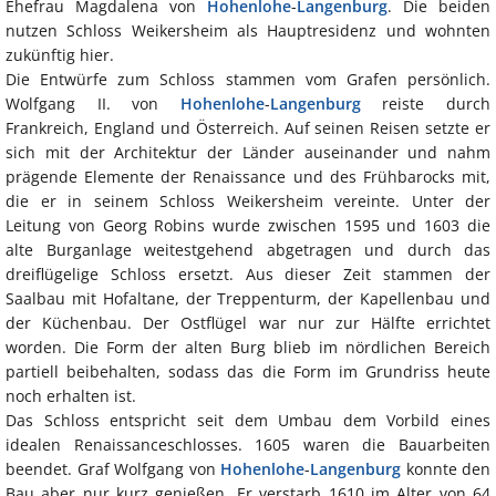
Ehefrau Magdalena von
Hohenlohe
-
Langenburg
. Die beiden
nutzen Schloss Weikersheim als Hauptresidenz und wohnten
zukünftig hier.
Die Entwürfe zum Schloss stammen vom Grafen persönlich.
Wolfgang II. von
Hohenlohe
-
Langenburg
reiste durch
Frankreich, England und Österreich. Auf seinen Reisen setzte er
sich mit der Architektur der Länder auseinander und nahm
prägende Elemente der Renaissance und des Frühbarocks mit,
die er in seinem Schloss Weikersheim vereinte. Unter der
Leitung von Georg Robins wurde zwischen 1595 und 1603 die
alte Burganlage weitestgehend abgetragen und durch das
dreiflügelige Schloss ersetzt. Aus dieser Zeit stammen der
Saalbau mit Hofaltane, der Treppenturm, der Kapellenbau und
der Küchenbau. Der Ostflügel war nur zur Hälfte errichtet
worden. Die Form der alten Burg blieb im nördlichen Bereich
partiell beibehalten, sodass das die Form im Grundriss heute
noch erhalten ist.
Das Schloss entspricht seit dem Umbau dem Vorbild eines
idealen Renaissanceschlosses. 1605 waren die Bauarbeiten
beendet. Graf Wolfgang von
Hohenlohe
-
Langenburg
konnte den
Bau aber nur kurz genießen. Er verstarb 1610 im Alter von 64