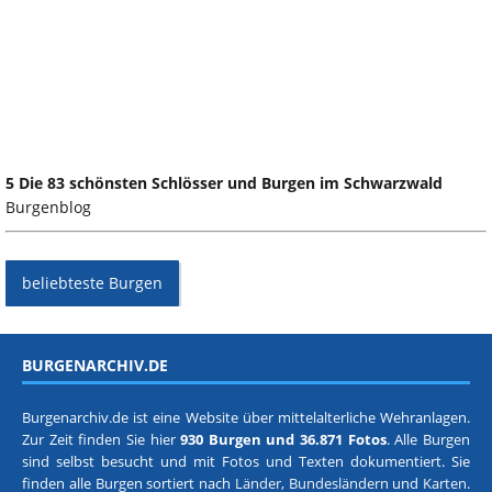
5 Die 83 schönsten Schlösser und Burgen im Schwarzwald
Burgenblog
beliebteste Burgen
BURGENARCHIV.DE
Burgenarchiv.de ist eine Website über mittelalterliche Wehranlagen.
Zur Zeit finden Sie hier
930 Burgen und 36.871 Fotos
. Alle Burgen
sind selbst besucht und mit Fotos und Texten dokumentiert. Sie
finden alle Burgen sortiert nach
Länder, Bundesländern
und
Karten
.