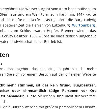
h erwähnt. Die Wasserburg ist vom Kern her staufisch. Im
n Steinhaus und ein Wehrturm zum Hang hin. 1447 kaufte
d die Hälfte des Dorfes. 1493 gehörte die Burg Ludwig
in späterer Zeit die Herren von Lützelburg,
Württemberg
,
bau zum Schloss waren Hopfer, Bremer, wieder das
 Corvey Besitzer. 1809 wurde sie klassizistisch umgebaut
ater landwirtschaftlicher Betrieb ist.
iten
ms
ormationsangebot, das seit einigen Jahren nicht mehr
eren Sie sich vor einem Besuch auf der offiziellen Website
cht mehr stimmen, ist das kein Grund, Burgbesitzer,
rbeiter oder ehrenamtlich tätige Personen vor Ort
l zu behandeln.
Diese Menschen sind nicht für veraltete
lich.
ll. Viele Burgen werden mit großem persönlichem Einsatz,