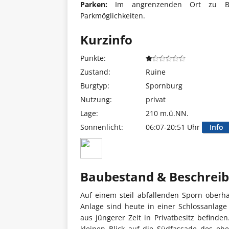
Parken:
Im angrenzenden Ort zu Burg
Parkmöglichkeiten.
Kurzinfo
Punkte:
Zustand:
Ruine
Burgtyp:
Spornburg
Nutzung:
privat
Lage:
210 m.ü.NN.
Sonnenlicht:
06:07-20:51 Uhr
Info
Baubestand & Beschrei
Auf einem steil abfallenden Sporn oberha
Anlage sind heute in einer Schlossanlage
aus jüngerer Zeit in Privatbesitz befinde
kleinen Blick auf die Südfassade des eh