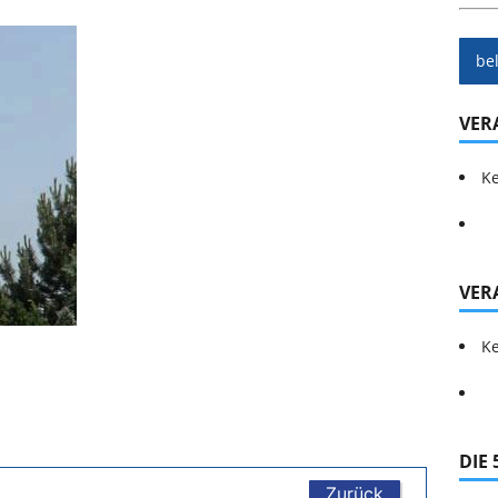
be
VER
Ke
VER
Ke
DIE