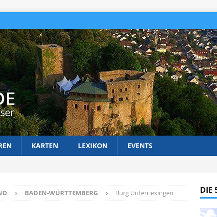
REN
KARTEN
LEXIKON
EVENTS
DIE
ND
BADEN-WÜRTTEMBERG
Burg Unterriexingen