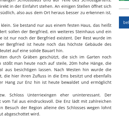
rekt in der Einfahrt stehen. An einigen Stellen öffnet sich
r südlich, also aus dem Ort heraus besser zu erkennen ist,
be
 klein. Sie bestand nur aus einem festen Haus, das heißt
rt sollen der Bergfried, ein weiteres Steinhaus und ein
ist nur noch der Bergfried existent. Der Rest wurde im
Der Bergfried ist heute noch das höchste Gebäude des
eutet auf eine solide Bauart hin.
iten durch Gräben geschützt, die sich im Garten noch
 stößt man heute noch auf steile, 20m hohe Hänge, die
al aus besichtigen lassen. Nach Westen hin wurde die
 die hier ihren Zufluss in die Ems besitzt und ebenfalls
Der Hang zur Enz hin ist heute bewaldet und ermöglicht
. Schloss Unterriexingen eher uninteressant. Der
om Tal aus eindrucksvoll. Die Enz lädt mit zahlreichen
Ein Besuch der Region alleine des Schlosses wegen lohnt
gut abgeschottet wird.