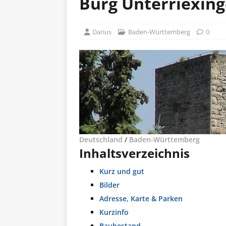
Burg Unterriexin
Darius
Baden-Württemberg
0
Deutschland
/
Baden-Württemberg
Inhaltsverzeichnis
Kurz und gut
Bilder
Adresse, Karte & Parken
Kurzinfo
Baubestand