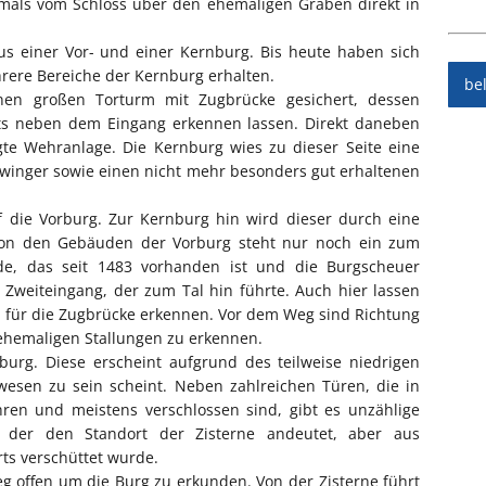
amals vom Schloss über den ehemaligen Graben direkt in
s einer Vor- und einer Kernburg. Bis heute haben sich
ere Bereiche der Kernburg erhalten.
be
nen großen Torturm mit Zugbrücke gesichert, dessen
chts neben dem Eingang erkennen lassen. Direkt daneben
gte Wehranlage. Die Kernburg wies zu dieser Seite eine
winger sowie einen nicht mehr besonders gut erhaltenen
uf die Vorburg. Zur Kernburg hin wird dieser durch eine
Von den Gebäuden der Vorburg steht nur noch ein zum
ude, das seit 1483 vorhanden ist und die Burgscheuer
 Zweiteingang, der zum Tal hin führte. Auch hier lassen
n für die Zugbrücke erkennen. Vor dem Weg sind Richtung
 ehemaligen Stallungen zu erkennen.
rg. Diese erscheint aufgrund des teilweise niedrigen
gewesen zu sein scheint. Neben zahlreichen Türen, die in
hren und meistens verschlossen sind, gibt es unzählige
, der den Standort der Zisterne andeutet, aber aus
ts verschüttet wurde.
 offen um die Burg zu erkunden. Von der Zisterne führt