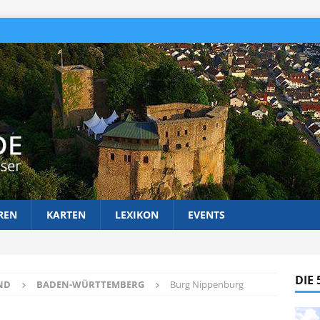
REN
KARTEN
LEXIKON
EVENTS
DIE
ND
BADEN-WÜRTTEMBERG
Burg Nippenburg