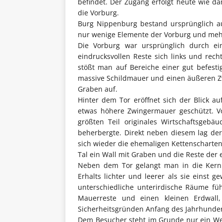
befindet. Der Zugang erfolgt heute wie d
die Vorburg.
Burg Nippenburg bestand ursprünglich au
nur wenige Elemente der Vorburg und mehr
Die Vorburg war ursprünglich durch ei
eindrucksvollen Reste sich links und re
stößt man auf Bereiche einer gut befesti
massive Schildmauer und einen äußeren Z
Graben auf.
Hinter dem Tor eröffnet sich der Blick a
etwas höhere Zwingermauer geschützt. 
größten Teil originales Wirtschaftsgebä
beherbergte. Direkt neben diesem lag der
sich wieder die ehemaligen Kettenscharte
Tal ein Wall mit Graben und die Reste der
Neben dem Tor gelangt man in die Kernbu
Erhalts lichter und leerer als sie einst 
unterschiedliche unterirdische Räume fü
Mauerreste und einen kleinen Erdwall
Sicherheitsgründen Anfang des Jahrhunder
Dem Besucher steht im Grunde nur ein Weg