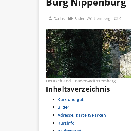
Burg Nippenburg
Darius
Baden-Württemberg
0
Deutschland
/
Baden-Württemberg
Inhaltsverzeichnis
Kurz und gut
Bilder
Adresse, Karte & Parken
Kurzinfo
Baubestand