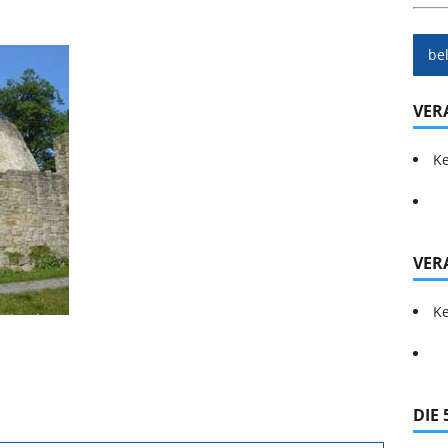
be
VER
Ke
VER
Ke
DIE