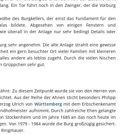
ang. Ein Tor führt noch in den Zwinger, der die Vorburg
wölbe des Burgkellers, der einst das Fundament für den
alas bildete. Abgesehen von einigen Fenstern und
wie überall in der Anlage nur sehr bedingt Details oder
rg sehr angenehm. Die alte Anlage strahlt eine gewisse
eit ein gern besuchter Ort vieler Familien mit kleineren
lles andere als leblos zugeht. Durch die vielen Nischen
en Grüppchen sehr gut.
wähnt. Zu diesem Zeitpunkt wurde sie von den Herren von
chtet. Aus der Reihe der Ahnen sticht besonders Philipp
erzog Ulrich von
Württemberg
mit dem Erbschenkenamt
Landhofmeister aufnimmt. Durch zahlreiche Ehen gelangte
von Stockenheim und im Jahre 1685 an das noch heute im
gen. Von 1979 - 1984 wurde die Burg großzügig gesichert.
r Ringmauer.