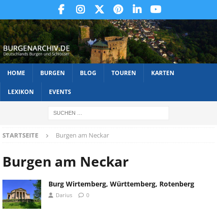
HOME
BURGEN
BLOG
TOUREN
KARTEN
LEXIKON
EVENTS
STARTSEITE
Burgen am Neckar
Burgen am Neckar
Burg Wirtemberg, Württemberg, Rotenberg
Darius
0