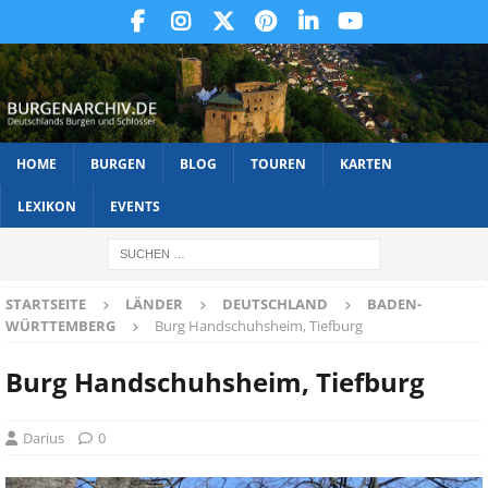
HOME
BURGEN
BLOG
TOUREN
KARTEN
LEXIKON
EVENTS
STARTSEITE
LÄNDER
DEUTSCHLAND
BADEN-
WÜRTTEMBERG
Burg Handschuhsheim, Tiefburg
Burg Handschuhsheim, Tiefburg
Darius
0