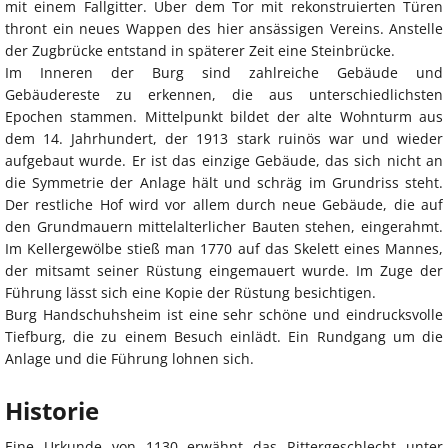
mit einem Fallgitter. Über dem Tor mit rekonstruierten Türen
thront ein neues Wappen des hier ansässigen Vereins. Anstelle
der Zugbrücke entstand in späterer Zeit eine Steinbrücke.
Im Inneren der Burg sind zahlreiche Gebäude und
Gebäudereste zu erkennen, die aus unterschiedlichsten
Epochen stammen. Mittelpunkt bildet der alte Wohnturm aus
dem 14. Jahrhundert, der 1913 stark ruinös war und wieder
aufgebaut wurde. Er ist das einzige Gebäude, das sich nicht an
die Symmetrie der Anlage hält und schräg im Grundriss steht.
Der restliche Hof wird vor allem durch neue Gebäude, die auf
den Grundmauern mittelalterlicher Bauten stehen, eingerahmt.
Im Kellergewölbe stieß man 1770 auf das Skelett eines Mannes,
der mitsamt seiner Rüstung eingemauert wurde. Im Zuge der
Führung lässt sich eine Kopie der Rüstung besichtigen.
Burg Handschuhsheim ist eine sehr schöne und eindrucksvolle
Tiefburg, die zu einem Besuch einlädt. Ein Rundgang um die
Anlage und die Führung lohnen sich.
Historie
Eine Urkunde von 1130 erwähnt das Rittergeschlecht unter