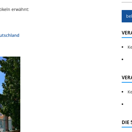
tikeln erwähnt:
be
VER
eutschland
Ke
VER
Ke
DIE