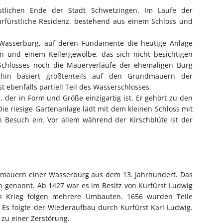
stlichen Ende der Stadt Schwetzingen. Im Laufe der
kurfürstliche Residenz, bestehend aus einem Schloss und
 Wasserburg, auf deren Fundamente die heutige Anlage
 und einem Kellergewölbe, das sich nicht besichtigen
s Schlosses noch die Mauerverläufe der ehemaligen Burg
 hin basiert größtenteils auf den Grundmauern der
t ebenfalls partiell Teil des Wasserschlosses.
, der in Form und Größe einzigartig ist. Er gehört zu den
ie riesige Gartenanlage lädt mit dem kleinen Schloss mit
 Besuch ein. Vor allem während der Kirschblüte ist der
dmauern einer Wasserburg aus dem 13. Jahrhundert. Das
h genannt. Ab 1427 war es im Besitz von Kurfürst Ludwig
gen Krieg folgen mehrere Umbauten. 1656 wurden Teile
Es folgte der Wiederaufbau durch Kurfürst Karl Ludwig.
 zu einer Zerstörung.