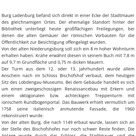
Burg Ladenburg befand sich direkt in einer Ecke der Stadtmauer
des gleichnamigen Ortes. Der ehemalige Standort hinter der
Bibliothek unterliegt heute großflächigen Freilegungen, bei
denen die alten Gemäuer der römischen Vorbauten für die
Öffentlichkeit zur Besichtigung offengelegt wurden.
Von der alten Niederungsburg soll sich ein 8 m hoher Wohnturm
erhalten haben. Krahe erwähnt diesen in seinem Buch mit 7,8 m
auf 9,7 m Grundfläche und 0,75 m dicken Mauern.
Der Turm aus dem 12. oder 13. Jahrhundert wurde allem
Anschein nach im Schloss Bischofshof verbaut, dem heutigen
Sitz des Lobdengau-Museums. Bei dem Gebäude handelt es sich
um einen zweigeschossigen Renaissancebau mit Erkern und
einem oktogonalen bzw. achteckigen Treppenturm mit
ionischem Rundbogenportal. Das Bauwerk erhielt vermutlich um
1758 seine italienisch anmutende Fassade, die 1960
rekonstruiert wurde.
Von der alten Burg, die nach 1149 erbaut wurde, lassen sich an
der Stelle des Bischofshofes nur noch schwer Reste finden. Die
Anlage wurde durch das Schloss, die Stadtmauer und die