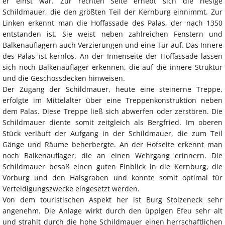
er einst war. Zur rechten Seite erhebt sich die riesige
Schildmauer, die den größten Teil der Kernburg einnimmt. Zur
Linken erkennt man die Hoffassade des Palas, der nach 1350
entstanden ist. Sie weist neben zahlreichen Fenstern und
Balkenauflagern auch Verzierungen und eine Tür auf. Das Innere
des Palas ist kernlos. An der Innenseite der Hoffassade lassen
sich noch Balkenauflager erkennen, die auf die innere Struktur
und die Geschossdecken hinweisen.
Der Zugang der Schildmauer, heute eine steinerne Treppe,
erfolgte im Mittelalter über eine Treppenkonstruktion neben
dem Palas. Diese Treppe ließ sich abwerfen oder zerstören. Die
Schildmauer diente somit zeitgleich als Bergfried. Im oberen
Stück verläuft der Aufgang in der Schildmauer, die zum Teil
Gänge und Räume beherbergte. An der Hofseite erkennt man
noch Balkenauflager, die an einen Wehrgang erinnern. Die
Schildmauer besaß einen guten Einblick in die Kernburg, die
Vorburg und den Halsgraben und konnte somit optimal für
Verteidigungszwecke eingesetzt werden.
Von dem touristischen Aspekt her ist Burg Stolzeneck sehr
angenehm. Die Anlage wirkt durch den üppigen Efeu sehr alt
und strahlt durch die hohe Schildmauer einen herrschaftlichen