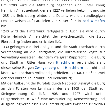
Um 1200 wird die Mittelburg begonnen und unter König
Heinrich VII. ausgebaut, der sie 1227 verliehen bekommt und sie
1235 als Reichsburg einbezieht. Details, wie die rundbogigen
Fenster weisen auf Parallelen zur Kaiserpfalz in
Bad Wimpfen
hin.
1240 wird die Hinterburg fertiggestellt. Auch sie wird durch
König Heinrich VII. errichtet, der zwischenzeitlich die Stadt
Eberbach gründen und errichten ließ.
1330 gelangen die drei Anlagen und die Stadt Eberbach durch
Verpfändung an die Pfalzgrafen, die kurpfälzische Vögte zur
Verwaltung einsetzen. Nachdem Pfalzgraf Rupprecht III. die Burg
und Stadt an Ritter Hans von
Hirschhorn
verpfändet, sieht
dieser seine Burgen
Zwingenberg
und
Hirschhorn
bedroht und
lässt 1403 Eberbach vollständig schleifen. Bis 1403 hießen zwei
der drei Burgen Kauerburg und Heldenburg.
Mit der Auflösung der Kurpfalz durch Napoleon gelangt die Burg
an den Fürsten von Leiningen, der sie 1905 der Stadt zur
Steingewinnung überließ. 1908 und 1927 wird unter
Bürgermeister Dr. Weiß eine Restaurierung, Konservierung und
Ausgrabung veranlasst. Die Hinterburg wird zwischen 1959-1963