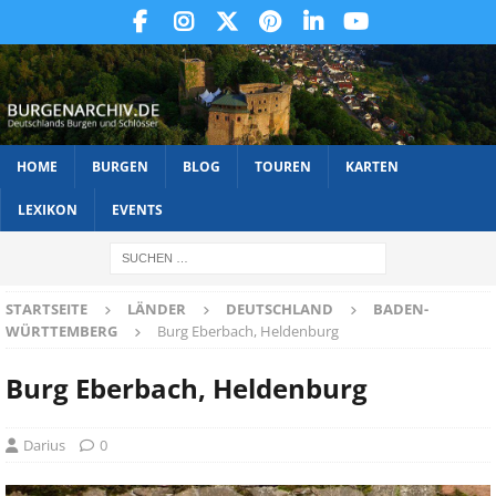
HOME
BURGEN
BLOG
TOUREN
KARTEN
LEXIKON
EVENTS
STARTSEITE
LÄNDER
DEUTSCHLAND
BADEN-
WÜRTTEMBERG
Burg Eberbach, Heldenburg
Burg Eberbach, Heldenburg
Darius
0