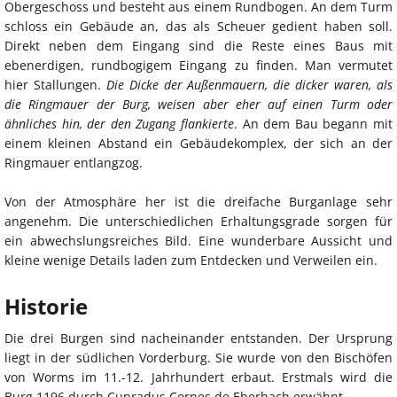
Obergeschoss und besteht aus einem Rundbogen. An dem Turm
schloss ein Gebäude an, das als Scheuer gedient haben soll.
Direkt neben dem Eingang sind die Reste eines Baus mit
ebenerdigen, rundbogigem Eingang zu finden. Man vermutet
hier Stallungen.
Die Dicke der Außenmauern, die dicker waren, als
die Ringmauer der Burg, weisen aber eher auf einen Turm oder
ähnliches hin, der den Zugang flankierte
. An dem Bau begann mit
einem kleinen Abstand ein Gebäudekomplex, der sich an der
Ringmauer entlangzog.
Von der Atmosphäre her ist die dreifache Burganlage sehr
angenehm. Die unterschiedlichen Erhaltungsgrade sorgen für
ein abwechslungsreiches Bild. Eine wunderbare Aussicht und
kleine wenige Details laden zum Entdecken und Verweilen ein.
Historie
Die drei Burgen sind nacheinander entstanden. Der Ursprung
liegt in der südlichen Vorderburg. Sie wurde von den Bischöfen
von Worms im 11.-12. Jahrhundert erbaut. Erstmals wird die
Burg 1196 durch Cunradus Cornes de Eberbach erwähnt.