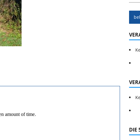
be
VER
Ke
VER
Ke
DIE