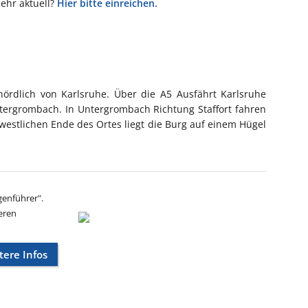
mehr aktuell?
Hier bitte einreichen.
 nördlich von Karlsruhe. Über die A5 Ausfährt Karlsruhe
tergrombach. In Untergrombach Richtung Staffort fahren
westlichen Ende des Ortes liegt die Burg auf einem Hügel
genführer".
eren
tere Infos