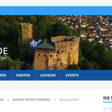
REN
KARTEN
LEXIKON
EVENTS
DIE
ND
BADEN-WÜRTTEMBERG
Burg Staffort