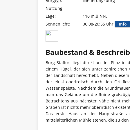
Burgtyp:
Niederungsburg
Nutzung:
-
Lage:
110 m.ü.NN.
Sonnenlicht:
06:08-20:55 Uhr
Info
Baubestand & Beschrei
Burg Staffort liegt direkt an der Pfinz i
einem Hügel, der sich unter zahlreichen
der Landschaft hervorhebt. Neben diesem fl
der einst oberirdisch durch den Ort flo
Wasser speiste. Nachdem die Grundmauern
man das Gelände um die Ruine großzügig 
Betrachtens aus nächster Nähe nicht me
Graben ist nichts mehr oberirdisch existent
Das erste Haus an der Hauptstraße au
mittelalterlichen Mühle stehen, die zu de