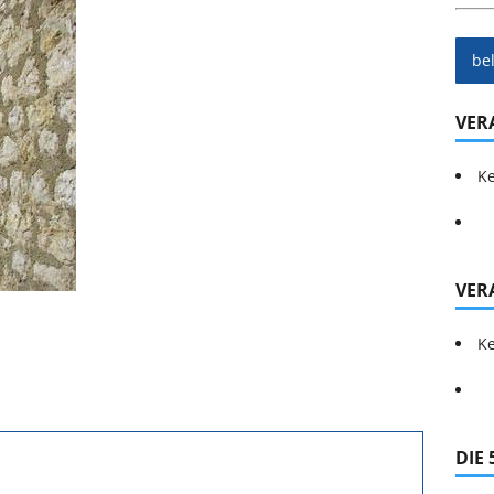
be
VER
Ke
VER
Ke
DIE