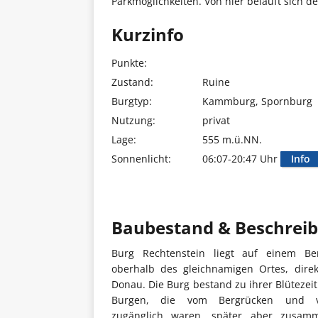
Parkmöglichkeiten. Von hier beläuft sich d
Kurzinfo
Punkte:
Zustand:
Ruine
Burgtyp:
Kammburg, Spornburg
Nutzung:
privat
Lage:
555 m.ü.NN.
Sonnenlicht:
06:07-20:47 Uhr
Info
Baubestand & Beschrei
Burg Rechtenstein liegt auf einem Ber
oberhalb des gleichnamigen Ortes, dire
Donau. Die Burg bestand zu ihrer Blütezeit
Burgen, die vom Bergrücken und 
zugänglich waren, später aber zusamm