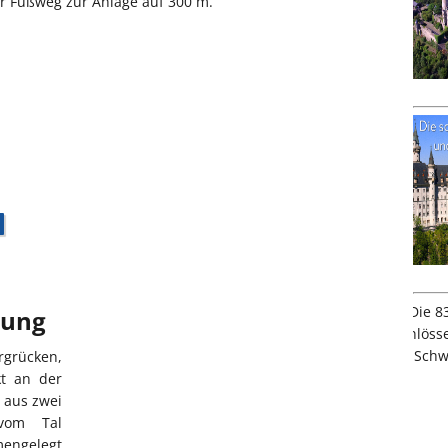
er Fußweg zur Anlage auf 300 m.
bung
grücken,
kt an der
 aus zwei
vom Tal
engelegt