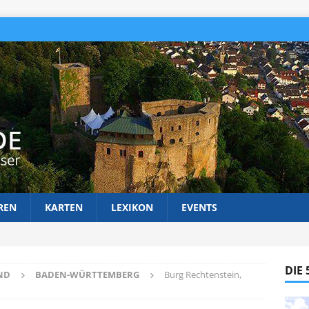
REN
KARTEN
LEXIKON
EVENTS
DIE
ND
BADEN-WÜRTTEMBERG
Burg Rechtenstein,