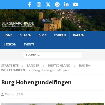
HOME
BURGEN
BLOG
TOUREN
KARTEN
LEXIKON
EVENTS
STARTSEITE
LÄNDER
DEUTSCHLAND
BADEN-
WÜRTTEMBERG
Burg Hohengundelfingen
Burg Hohengundelfingen
Darius
0