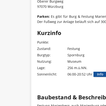
Oberer Burgweg
97070 Würzburg
Parken:
Es gibt für Burg & Festung Marien
Der Fußweg zur Anlage beläuft sich auf 30
Kurzinfo
Punkte:
Zustand:
Festung
Burgtyp:
Spornburg
Nutzung:
Museum
Lage:
256 m.ü.NN.
Sonnenlicht:
06:00-20:52 Uhr
Info
Baubestand & Beschrei
Festung Marienberg, auch Marienburg ode