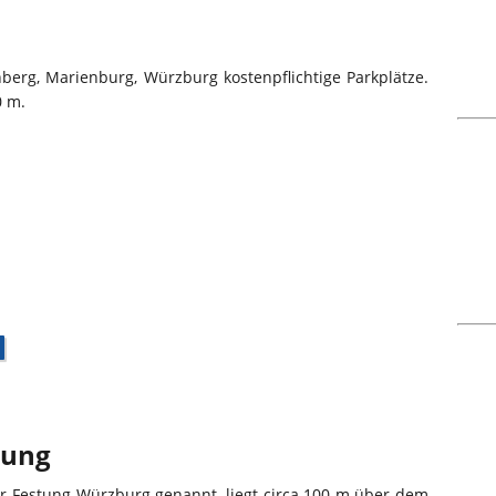
berg, Marienburg, Würzburg kostenpflichtige Parkplätze.
0 m.
bung
r Festung Würzburg genannt, liegt circa 100 m über dem