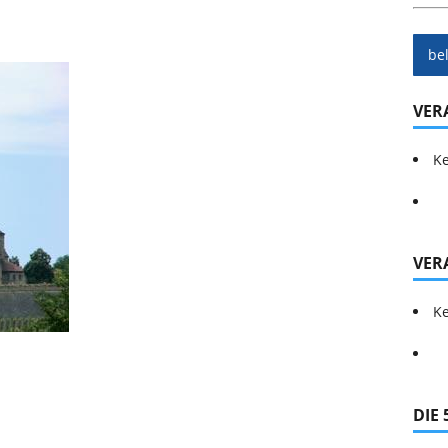
be
VER
Ke
VER
Ke
DIE