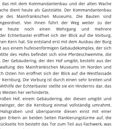
s, das mit dem Kommandantenbau und der alten Wache
ache dient heute als Gaststätte. Der Kommandantenbau
e des Mainfränkischen Museums. Die Bauten sind
ngeordnet. Von ihnen führt der Weg weiter zu der
 die heute noch einen Wehrgang und mehrere
er Echterbastei eröffnet sich der Blick auf die Vorburg,
chen Kern hat. Sie entstand erst mit dem Ausbau der Burg
ht aus einem hufeisenförmigen Gebäudekomplex, der sich
Mitte des Hofes befindet sich eine Pferdeschwemme, die
t. Der Gebäudering, der den Hof umgibt, besteht aus der
erwaltung des Mainfränkischen Museums im Norden und
 Osten hin eröffnet sich der Blick auf die Westfassade
Kernburg. Die Vorburg ist durch einen sehr breiten und
thilfe der Echterbastei stellte sie ein Hindernis dar, das
n Westen her verhinderte.
roßen Hof, einem Gebäudering, der diesen umgibt und
winger, der die Kernburg einmal vollständig umrahmt.
 Halsgraben und überspannte diesen einst mit einer
gen Erkern an beiden Seiten Flankierungstürme auf, die
Rückseite hin besteht das Tor zum Teil aus Fachwerk, was