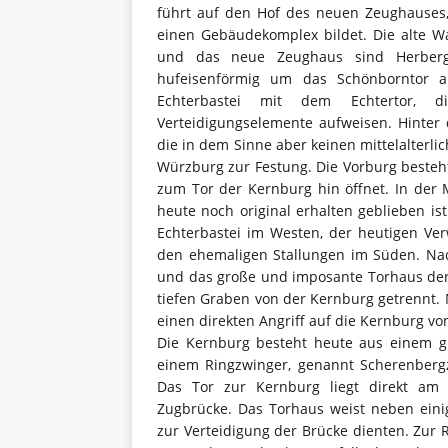
führt auf den Hof des neuen Zeughause
einen Gebäudekomplex bildet. Die alte W
und das neue Zeughaus sind Herberg
hufeisenförmig um das Schönborntor a
Echterbastei mit dem Echtertor,
Verteidigungselemente aufweisen. Hinter d
die in dem Sinne aber keinen mittelalterli
Würzburg zur Festung. Die Vorburg beste
zum Tor der Kernburg hin öffnet. In der 
heute noch original erhalten geblieben is
Echterbastei im Westen, der heutigen V
den ehemaligen Stallungen im Süden. Nach
und das große und imposante Torhaus der 
tiefen Graben von der Kernburg getrennt. Mi
einen direkten Angriff auf die Kernburg vo
Die Kernburg besteht heute aus einem g
einem Ringzwinger, genannt Scherenbergz
Das Tor zur Kernburg liegt direkt am
Zugbrücke. Das Torhaus weist neben eini
zur Verteidigung der Brücke dienten. Zur 