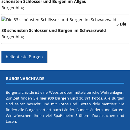
schönsten Schlösser und Burgen im Allgäu
Burgenblog
5 Die
83 schönsten Schlösser und Burgen im Schwarzwald
Burgenblog
beliebteste Burgen
BURGENARCHIV.DE
Burgenarchiv.de ist eine Website über mittelalterliche Wehranlagen.
Zur Zeit finden Sie hier
930 Burgen und 36.871 Fotos
. Alle Burgen
sind selbst besucht und mit Fotos und Texten dokumentiert. Sie
finden alle Burgen sortiert nach
Länder, Bundesländern
und
Karten
.
Wir wünschen Ihnen viel Spaß beim Stöbern, Durchsuchen und
Lesen.