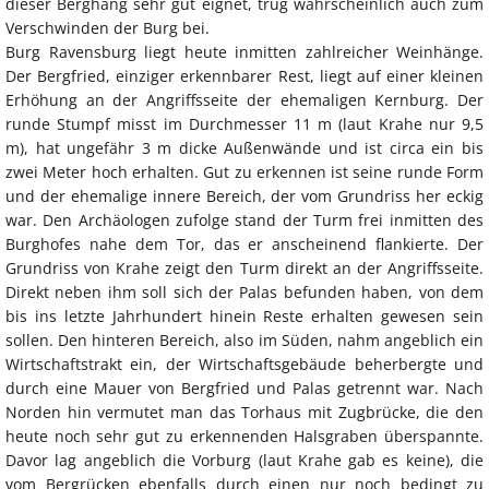
dieser Berghang sehr gut eignet, trug wahrscheinlich auch zum
Verschwinden der Burg bei.
Burg Ravensburg liegt heute inmitten zahlreicher Weinhänge.
Der Bergfried, einziger erkennbarer Rest, liegt auf einer kleinen
Erhöhung an der Angriffsseite der ehemaligen Kernburg. Der
runde Stumpf misst im Durchmesser 11 m (laut Krahe nur 9,5
m), hat ungefähr 3 m dicke Außenwände und ist circa ein bis
zwei Meter hoch erhalten. Gut zu erkennen ist seine runde Form
und der ehemalige innere Bereich, der vom Grundriss her eckig
war. Den Archäologen zufolge stand der Turm frei inmitten des
Burghofes nahe dem Tor, das er anscheinend flankierte. Der
Grundriss von Krahe zeigt den Turm direkt an der Angriffsseite.
Direkt neben ihm soll sich der Palas befunden haben, von dem
bis ins letzte Jahrhundert hinein Reste erhalten gewesen sein
sollen. Den hinteren Bereich, also im Süden, nahm angeblich ein
Wirtschaftstrakt ein, der Wirtschaftsgebäude beherbergte und
durch eine Mauer von Bergfried und Palas getrennt war. Nach
Norden hin vermutet man das Torhaus mit Zugbrücke, die den
heute noch sehr gut zu erkennenden Halsgraben überspannte.
Davor lag angeblich die Vorburg (laut Krahe gab es keine), die
vom Bergrücken ebenfalls durch einen nur noch bedingt zu