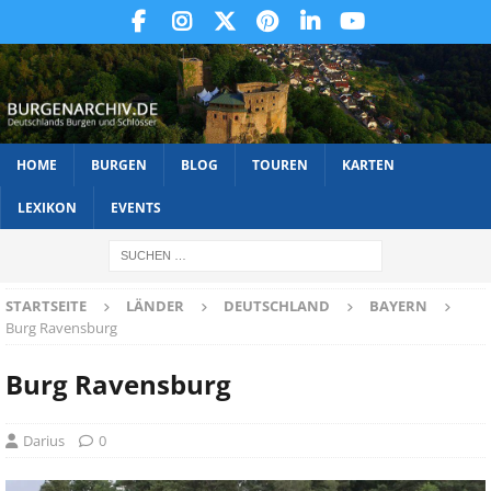
HOME
BURGEN
BLOG
TOUREN
KARTEN
LEXIKON
EVENTS
STARTSEITE
LÄNDER
DEUTSCHLAND
BAYERN
Burg Ravensburg
Burg Ravensburg
Darius
0