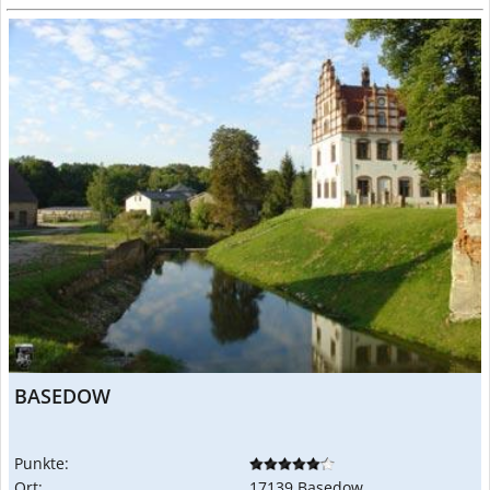
BASEDOW
Punkte:
Ort:
17139 Basedow