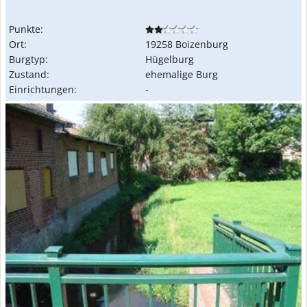
Punkte:
Ort:
19258 Boizenburg
Burgtyp:
Hügelburg
Zustand:
ehemalige Burg
Einrichtungen:
-