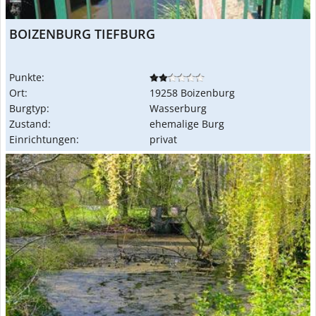
BOIZENBURG TIEFBURG
Punkte:
Ort:
19258 Boizenburg
Burgtyp:
Wasserburg
Zustand:
ehemalige Burg
Einrichtungen:
privat