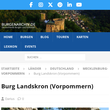
HOME
BURGEN
BLOG
TOUREN
KARTEN
LEXIKON
EVENTS
STARTSEITE
LÄNDER
DEUTSCHLAND
MECKLENBURG-
VORPOMMERN
Burg Landskron (Vorpommern)
Burg Landskron (Vorpommern)
Darius
0