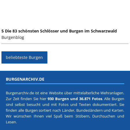
5 Die 83 schönsten Schlösser und Burgen im Schwarzwald
Burgenblog
beliebteste Burgen
BURGENARCHIV.DE
Burgenarchiv.de ist eine Website über mittelalterliche Wehranlagen.
Zur Zeit finden Sie hier
930 Burgen und 36.871 Fotos
. Alle Burgen
sind selbst besucht und mit Fotos und Texten dokumentiert. Sie
finden alle Burgen sortiert nach
Länder, Bundesländern
und
Karten
.
Wir wünschen Ihnen viel Spaß beim Stöbern, Durchsuchen und
Lesen.