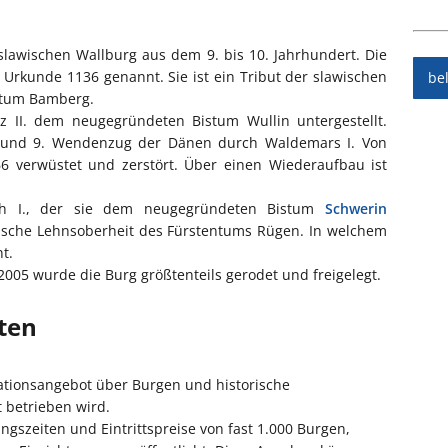
slawischen Wallburg aus dem 9. bis 10. Jahrhundert. Die
 Urkunde 1136 genannt. Sie ist ein Tribut der slawischen
be
istum Bamberg.
 II. dem neugegründeten Bistum Wullin untergestellt.
 und 9. Wendenzug der Dänen durch Waldemars I. Von
 verwüstet und zerstört. Über einen Wiederaufbau ist
ich I., der sie dem neugegründeten Bistum
Schwerin
nische Lehnsoberheit des Fürstentums Rügen. In welchem
t.
05 wurde die Burg größtenteils gerodet und freigelegt.
iten
mationsangebot über Burgen und historische
t betrieben wird.
ngszeiten und Eintrittspreise von fast 1.000 Burgen,