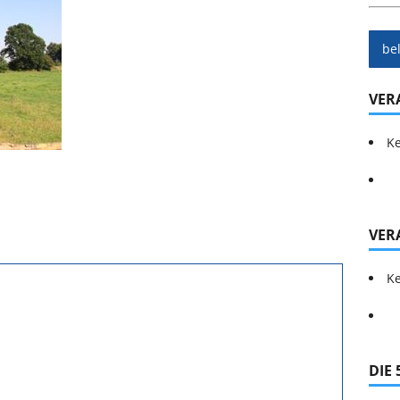
be
VER
Ke
VER
Ke
DIE