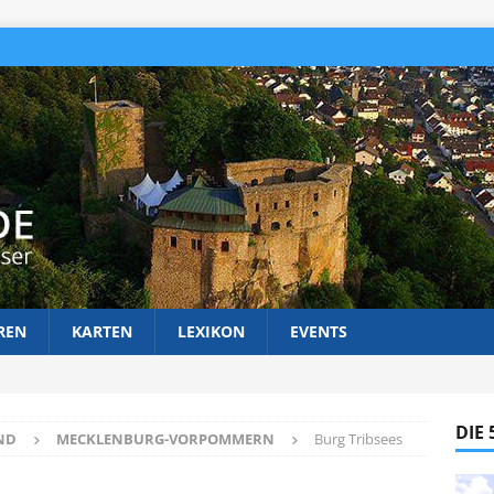
REN
KARTEN
LEXIKON
EVENTS
DIE
ND
MECKLENBURG-VORPOMMERN
Burg Tribsees