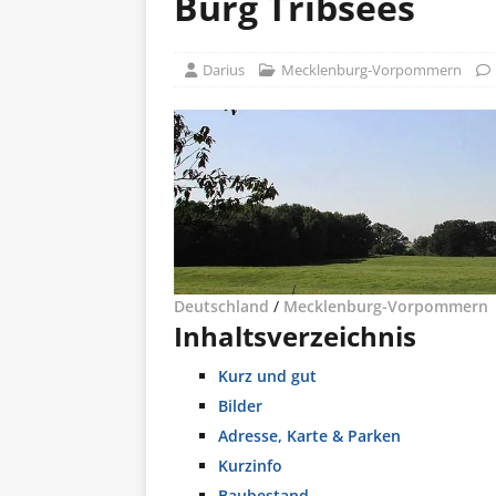
Burg Tribsees
Darius
Mecklenburg-Vorpommern
Deutschland
/
Mecklenburg-Vorpommern
Inhaltsverzeichnis
Kurz und gut
Bilder
Adresse, Karte & Parken
Kurzinfo
Baubestand