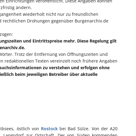
 Einrichtungen veröffentlicht. Diese Angaben können
zfristig ändern.
gangenheit wiederholt nicht nur zu freundlichen
d rechtlichen Drohungen gegenüber Burgenarchiv.de
zogen:
ungszeiten und Eintrittspreise mehr. Diese Regelung gilt
genarchiv.de.
 Wörter. Trotz der Entfernung von Öffnungszeiten und
ren redaktionellen Texten vereinzelt noch frühere Angaben
 Besuchsinformationen zu verstehen und erfolgen ohne
ießlich beim jeweiligen Betreiber über aktuelle
ribsees, östlich von
Rostock
bei Bad Sülze. Von der A20
f, Langsdorf zur Ortschaft. Der von Süden kommenden