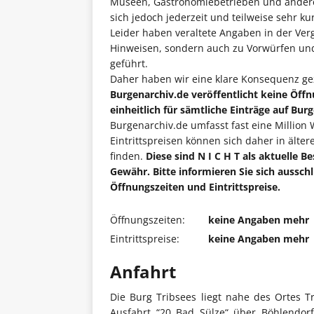
Museen, Gastronomiebetrieben und anderen
sich jedoch jederzeit und teilweise sehr kur
Leider haben veraltete Angaben in der Ver
Hinweisen, sondern auch zu Vorwürfen un
geführt.
Daher haben wir eine klare Konsequenz ge
Burgenarchiv.de veröffentlicht keine Öffn
einheitlich für sämtliche Einträge auf Bur
Burgenarchiv.de umfasst fast eine Million
Eintrittspreisen können sich daher in älte
finden.
Diese sind N I C H T als aktuelle
Gewähr. Bitte informieren Sie sich ausschl
Öffnungszeiten und Eintrittspreise.
Öffnungszeiten:
keine Angaben mehr
Eintrittspreise:
keine Angaben mehr
Anfahrt
Die Burg Tribsees liegt nahe des Ortes T
Ausfahrt “20 Bad Sülze“ über Böhlendor